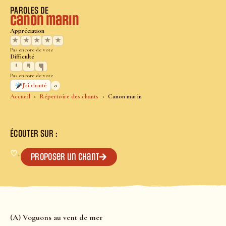
PAROLES DE
Canon marin
Appréciation
★
★
★
★
★
Pas encore de vote
Difficulté
Pas encore de vote
0
J’ai chanté
Accueil
Répertoire des chants
Canon marin
ÉCOUTER SUR :
♡
+
Proposer un chant
(A) Voguons au vent de mer