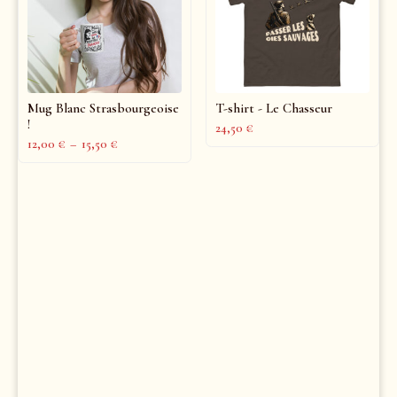
Mug Blanc Strasbourgeoise
T-shirt - Le Chasseur
!
24,50
€
12,00
€
–
15,50
€