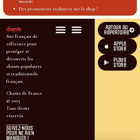
monde
Des promotions exclusives sur le shop !
Retour au
répertoire
Site français de
Apple
référence pour
Store
protéger et
découvrir les
plays
store
chants populaires
et traditionnels
français.
Chants de France
© 2025
Tous droits
réservés
SUIVEZ-NOUS
POUR NE RIEN
MANQUER !