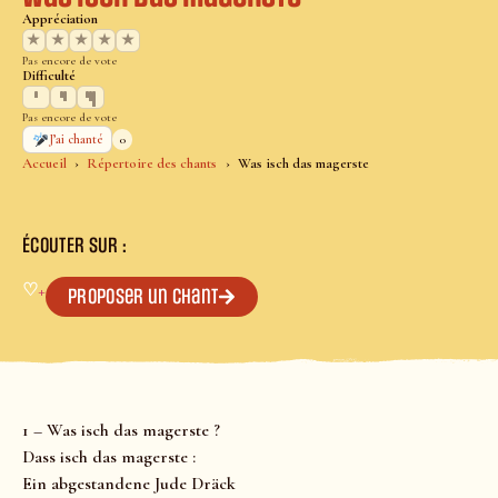
Appréciation
★
★
★
★
★
Pas encore de vote
Difficulté
Pas encore de vote
0
J’ai chanté
Accueil
Répertoire des chants
Was isch das magerste
ÉCOUTER SUR :
♡
+
Proposer un chant
1 – Was isch das magerste ?
Dass isch das magerste :
Ein abgestandene Jude Dräck