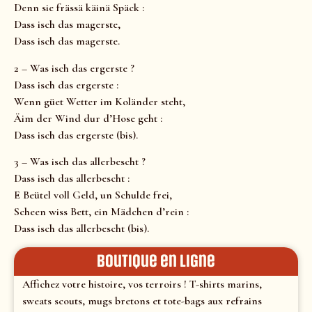
Denn sie frässä käinä Späck :
Dass isch das magerste,
Dass isch das magerste.
2 – Was isch das ergerste ?
Dass isch das ergerste :
Wenn güet Wetter im Koländer steht,
Äim der Wind dur d’Hose geht :
Dass isch das ergerste (bis).
3 – Was isch das allerbescht ?
Dass isch das allerbescht :
E Beütel voll Geld, un Schulde frei,
Scheen wiss Bett, ein Mädchen d’rein :
Dass isch das allerbescht (bis).
Boutique en ligne
Affichez votre histoire, vos terroirs ! T-shirts marins,
sweats scouts, mugs bretons et tote-bags aux refrains