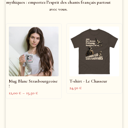
mythiques : emportez l’esprit des chants français partout
avec vous.
Mug Blanc Strasbourgeoise
T-shirt - Le Chasseur
!
24,50
€
12,00
€
–
15,50
€