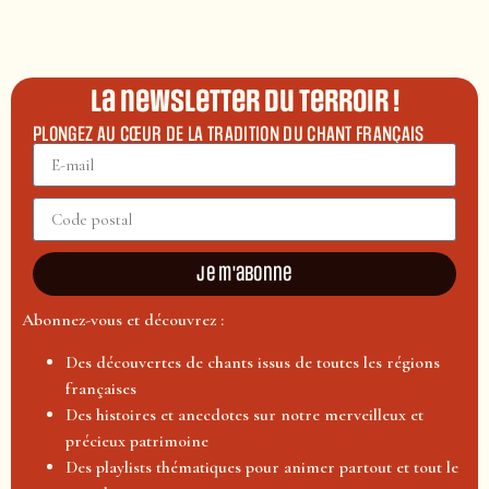
La newsletter du terroir !
PLONGEZ AU CŒUR DE LA TRADITION DU CHANT FRANÇAIS
Je m'abonne
Abonnez-vous et découvrez :
Des découvertes de chants issus de toutes les régions
françaises
Des histoires et anecdotes sur notre merveilleux et
précieux patrimoine
Des playlists thématiques pour animer partout et tout le