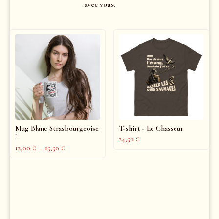
avec vous.
Mug Blanc Strasbourgeoise
T-shirt - Le Chasseur
!
24,50
€
12,00
€
–
15,50
€