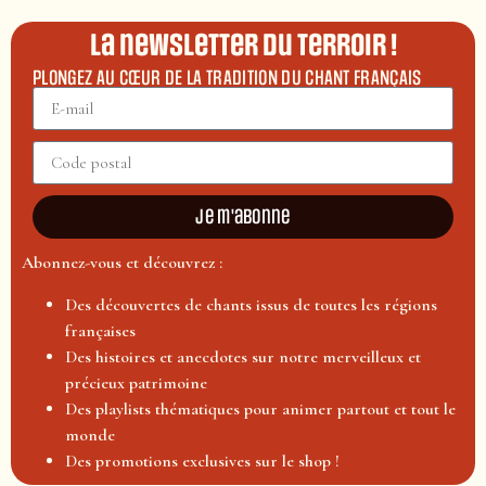
La newsletter du terroir !
PLONGEZ AU CŒUR DE LA TRADITION DU CHANT FRANÇAIS
Je m'abonne
Abonnez-vous et découvrez :
Des découvertes de chants issus de toutes les régions
françaises
Des histoires et anecdotes sur notre merveilleux et
précieux patrimoine
Des playlists thématiques pour animer partout et tout le
monde
Des promotions exclusives sur le shop !