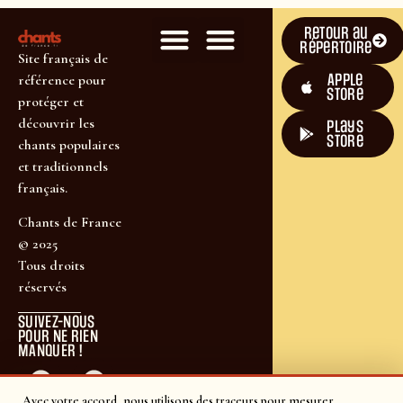
Retour au
répertoire
Site français de
Apple
référence pour
Store
protéger et
découvrir les
plays
store
chants populaires
et traditionnels
français.
Chants de France
© 2025
Tous droits
réservés
SUIVEZ-NOUS
POUR NE RIEN
MANQUER !
Avec votre accord, nous utilisons des traceurs pour mesurer