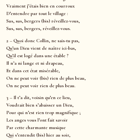
Vraiment j’étais bien en courroux
D’entendre par tout le village :
Sus, sus, bergers (bis) réveillez-vous,
Sus, sus, bergers, réveillez-vous.
2 – Quoi donc Collin, ne sais-tu pas,
Qu’un Dieu vient de naître ici-bas,
Qu’il est logé dans une étable ?
Il n’a ni lange et ni drapeau,
Et dans cet état misérable,
On ne peut voir (bis) rien de plus beau,
On ne peut voir rien de plus beau.
3 – Il t’a dit, voisin qu’en ce lieu,
Voudrait bien s’abaisser un Dieu,
Pour qui n’est rien trop magnifique ;
Les anges vous l’ont fait savoir
Par cette charmante musique
Qui s’entendit (bis) hier au soir,