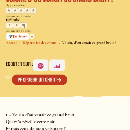
Appréciation
★
★
★
★
★
Pas encore de vote
Difficulté
Pas encore de vote
0
J’ai chanté
Accueil
Répertoire des chants
Voisin, d’où venait ce grand bruit ?
ÉCOUTER SUR :
♡
+
Proposer un chant
1 – Voisin d’où venait ce grand bruit,
Qui m’a réveillé cette nuit
Et tous ceux de mon voisinage ?