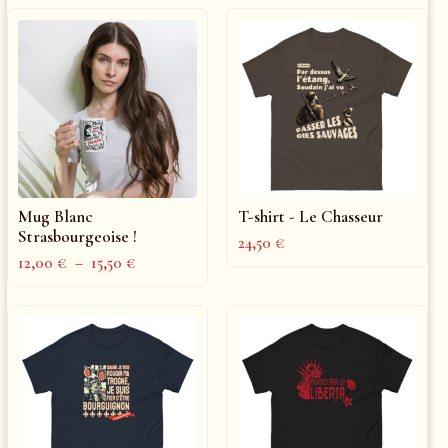
Mug Blanc
T-shirt - Le Chasseur
Strasbourgeoise !
24,50
€
12,00
€
–
15,50
€