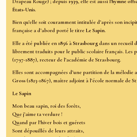
Drapeau Rouge) ; depuis
1939
, elle est aussi l'
hymne offic
États-Unis
.
Bien qu’elle soit couramment intitulée d’après son incipi
française a d’abord porté le titre
Le Sapin
.
Elle a été publiée en
1856
à
Strasbourg
dans un recueil 
librement traduits pour le public scolaire français. Les 
(1797-1887), recteur de l’académie de Strasbourg.
Elles sont accompagnées d’une partition de la mélodie 
Gross
(1823-1867), maître adjoint à l’école normale de S
Le Sapin
Mon beau sapin, roi des forêts,
Que j’aime ta verdure !
Quand par l’hiver bois et guérets
Sont dépouillés de leurs attraits,