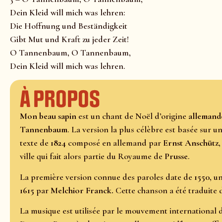
Dein Kleid will mich was lehren:
Die Hoffnung und Beständigkeit
Gibt Mut und Kraft zu jeder Zeit!
O Tannenbaum, O Tannenbaum,
Dein Kleid will mich was lehren.
À propos
Mon beau sapin
est un chant de Noël d’origine
allemand
Tannenbaum
. La version la plus célèbre est basée sur u
texte de
1824
composé en allemand par
Ernst Anschütz
ville qui fait alors partie du Royaume de
Prusse
.
La première version connue des paroles date de
1550
, u
1615
par
Melchior Franck.
Cette chanson a été traduite
La musique est utilisée par le mouvement international d