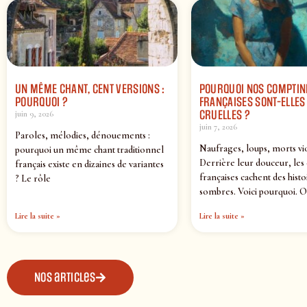
UN MÊME CHANT, CENT VERSIONS :
POURQUOI NOS COMPTIN
POURQUOI ?
FRANÇAISES SONT-ELLES 
CRUELLES ?
juin 9, 2026
juin 7, 2026
Paroles, mélodies, dénouements :
Naufrages, loups, morts vi
pourquoi un même chant traditionnel
Derrière leur douceur, les
français existe en dizaines de variantes
françaises cachent des histo
? Le rôle
sombres. Voici pourquoi. O
Lire la suite »
Lire la suite »
Nos articles