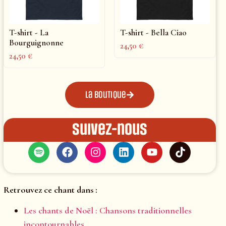
T-shirt - La
T-shirt - Bella Ciao
Bourguignonne
24,50
€
24,50
€
La boutique
Suivez-nous
Retrouvez ce chant dans :
Les chants de Noël : Chansons traditionnelles
incontournables