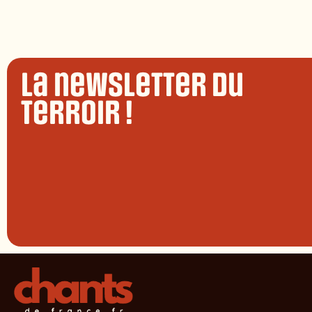
La newsletter du
terroir !