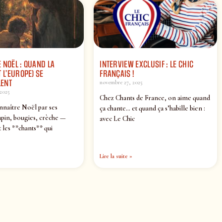
 NOËL : QUAND LA
INTERVIEW EXCLUSIF : LE CHIC
 L’EUROPE) SE
FRANÇAIS !
ENT
novembre 27, 2025
2025
Chez Chants de France, on aime quand
nnaître Noël par ses
ça chante… et quand ça s’habille bien :
pin, bougies, crèche —
avec Le Chic
 les **chants** qui
Lire la suite »