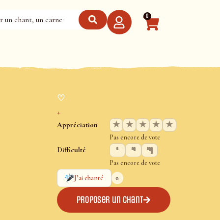
0
♡
+
★
★
★
★
★
Appréciation
Pas encore de vote
Difficulté
Pas encore de vote
0
J’ai chanté
Proposer un chant