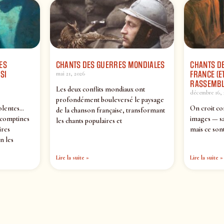
ES
CHANTS DES GUERRES MONDIALES
CHANTS DE
SI
FRANCE (ET
mai 21, 2026
RASSEMBL
Les deux conflits mondiaux ont
décembre 16, 
profondément bouleversé le paysage
olentes…
On croit co
de la chanson française, transformant
 comptines
images — sa
les chants populaires et
ires
mais ce sont
n les
Lire la suite »
Lire la suite »