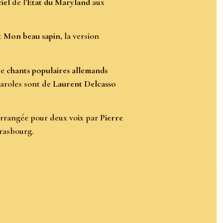
iel
de l'
État du Maryland
aux
t
Mon beau sapin
, la version
de
chants populaires allemands
paroles sont de
Laurent Delcasso
arrangée pour deux voix par
Pierre
trasbourg.