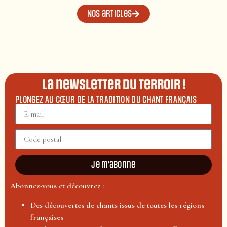
Nos articles
La newsletter du terroir !
PLONGEZ AU CŒUR DE LA TRADITION DU CHANT FRANÇAIS
Je m'abonne
Abonnez-vous et découvrez :
Des découvertes de chants issus de toutes les régions
françaises