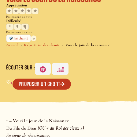
Appréciation
★
★
★
★
★
Pas encore de vote
Difficulté
Pas encore de vote
0
J’ai chanté
Accueil
Répertoire des chants
Voici le jour de la naissance
ÉCOUTER SUR :
♡
+
Proposer un chant
1 – Voici le jour de la Naissance
Du Fils de Dieu
(OU « du Roi des cieux »)
En signe de réjouissance,