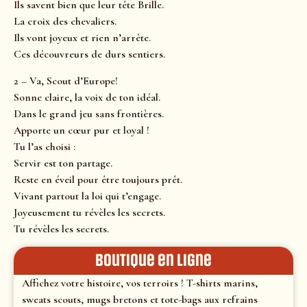
Ils savent bien que leur tête Brille.
La croix des chevaliers.
Ils vont joyeux et rien n’arrête.
Ces découvreurs de durs sentiers.
2 – Va, Scout d’Europe!
Sonne claire, la voix de ton idéal.
Dans le grand jeu sans frontières.
Apporte un cœur pur et loyal !
Tu l’as choisi :
Servir est ton partage.
Reste en éveil pour être toujours prêt.
Vivant partout la loi qui t’engage.
Joyeusement tu révèles les secrets.
Tu révèles les secrets.
Boutique en ligne
Affichez votre histoire, vos terroirs ! T-shirts marins,
sweats scouts, mugs bretons et tote-bags aux refrains