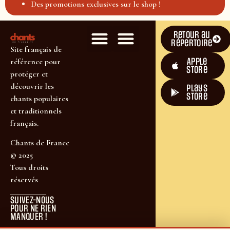
Des promotions exclusives sur le shop !
Retour au
répertoire
Site français de
Apple
référence pour
Store
protéger et
découvrir les
plays
store
chants populaires
et traditionnels
français.
Chants de France
© 2025
Tous droits
réservés
SUIVEZ-NOUS
POUR NE RIEN
MANQUER !