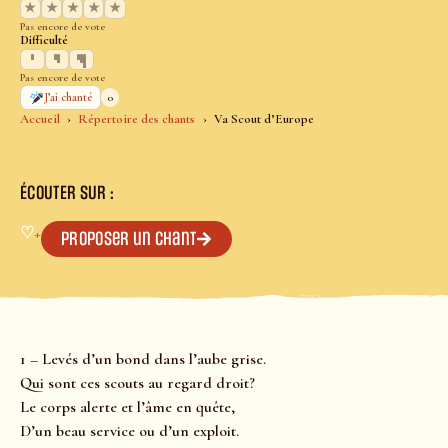
★
★
★
★
★
Pas encore de vote
Difficulté
Pas encore de vote
0
J’ai chanté
Accueil
Répertoire des chants
Va Scout d’Europe
ÉCOUTER SUR :
♡
+
Proposer un chant
1 – Levés d’un bond dans l’aube grise.
Qui sont ces scouts au regard droit?
Le corps alerte et l’âme en quête,
D’un beau service ou d’un exploit.