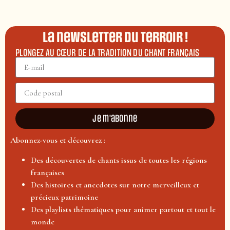
La newsletter du terroir !
PLONGEZ AU CŒUR DE LA TRADITION DU CHANT FRANÇAIS
Je m'abonne
Abonnez-vous et découvrez :
Des découvertes de chants issus de toutes les régions
françaises
Des histoires et anecdotes sur notre merveilleux et
précieux patrimoine
Des playlists thématiques pour animer partout et tout le
monde