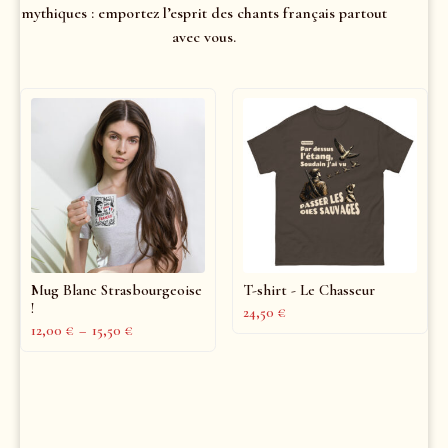
mythiques : emportez l’esprit des chants français partout
avec vous.
Mug Blanc Strasbourgeoise
T-shirt - Le Chasseur
!
24,50
€
12,00
€
–
15,50
€