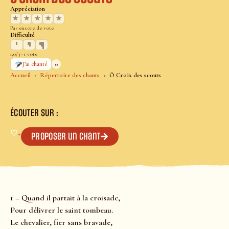
Appréciation
★
★
★
★
★
Pas encore de vote
Difficulté
1,0/3 · 1 vote
0
J’ai chanté
Accueil
Répertoire des chants
Ô Croix des scouts
ÉCOUTER SUR :
♡
+
Proposer un chant
1 – Quand il partait à la croisade,
Pour délivrer le saint tombeau.
Le chevalier, fier sans bravade,