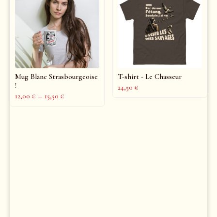
Mug Blanc Strasbourgeoise
T-shirt - Le Chasseur
!
24,50
€
12,00
€
–
15,50
€