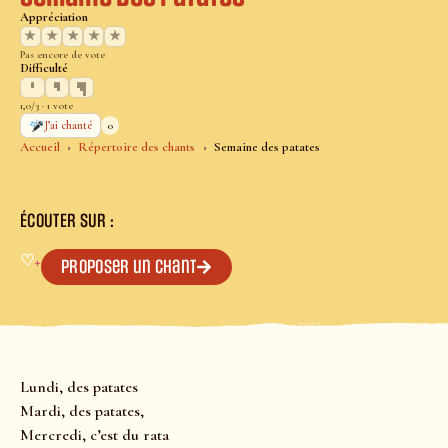
Appréciation
★
★
★
★
★
Pas encore de vote
Difficulté
1,0/3 · 1 vote
0
J’ai chanté
Accueil
Répertoire des chants
Semaine des patates
ÉCOUTER SUR :
♡
+
Proposer un chant
Lundi, des patates
Mardi, des patates,
Mercredi, c’est du rata