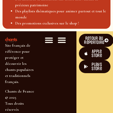
précieux patrimoine
Des playlists thématiques pour animer partout et tout le
monde
Des promotions exclusives sur le shop !
Retour au
répertoire
Site français de
Apple
référence pour
Store
protéger et
découvrir les
plays
store
chants populaires
et traditionnels
français.
Chants de France
© 2025
Tous droits
réservés