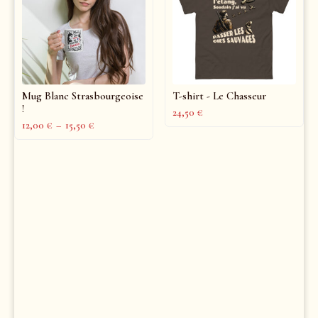
Mug Blanc Strasbourgeoise
T-shirt - Le Chasseur
!
24,50
€
12,00
€
–
15,50
€