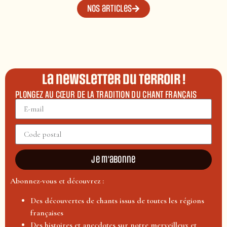
Nos articles
La newsletter du terroir !
PLONGEZ AU CŒUR DE LA TRADITION DU CHANT FRANÇAIS
Je m'abonne
Abonnez-vous et découvrez :
Des découvertes de chants issus de toutes les régions
françaises
Des histoires et anecdotes sur notre merveilleux et