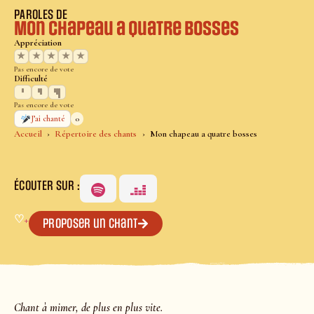
PAROLES DE
Mon chapeau a quatre bosses
Appréciation
★
★
★
★
★
Pas encore de vote
Difficulté
Pas encore de vote
0
J’ai chanté
Accueil
Répertoire des chants
Mon chapeau a quatre bosses
ÉCOUTER SUR :
♡
+
Proposer un chant
Chant à mimer, de plus en plus vite.