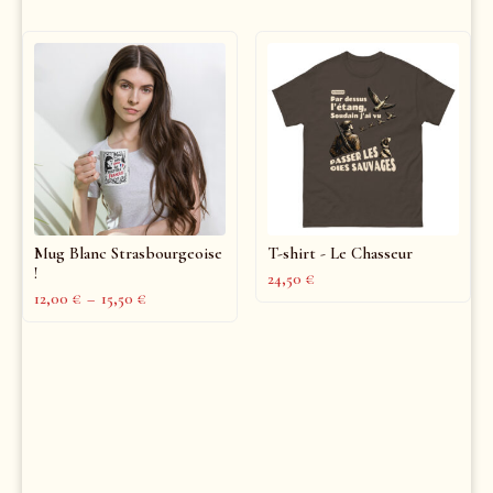
Mug Blanc Strasbourgeoise
T-shirt - Le Chasseur
!
24,50
€
12,00
€
–
15,50
€