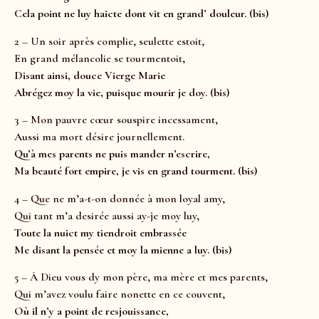
Cela point ne luy haicte dont vit en grand’ douleur. (bis)
2 – Un soir après complie, seulette estoit,
En grand mélancolie se tourmentoit,
Disant ainsi, douce Vierge Marie
Abrégez moy la vie, puisque mourir je doy. (bis)
3 – Mon pauvre cœur souspire incessament,
Aussi ma mort désire journellement.
Qu’à mes parents ne puis mander n’escrire,
Ma beauté fort empire, je vis en grand tourment. (bis)
4 – Que ne m’a-t-on donnée à mon loyal amy,
Qui tant m’a desirée aussi ay-je moy luy,
Toute la nuict my tiendroit embrassée
Me disant la pensée et moy la mienne a luy. (bis)
5 – À Dieu vous dy mon père, ma mère et mes parents,
Qui m’avez voulu faire nonette en ce couvent,
Où il n’y a point de resjouissance,