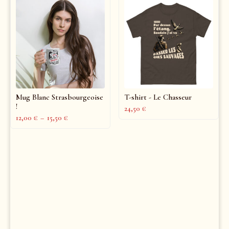
Mug Blanc Strasbourgeoise
T-shirt - Le Chasseur
!
24,50
€
12,00
€
–
15,50
€