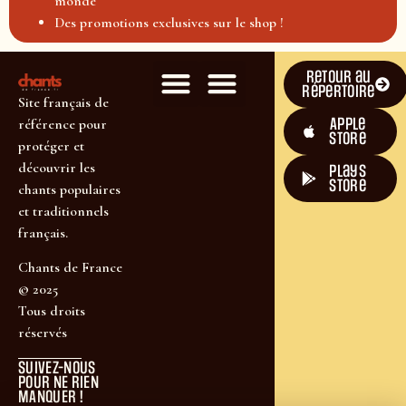
monde
Des promotions exclusives sur le shop !
Retour au
répertoire
Site français de
Apple
référence pour
Store
protéger et
découvrir les
plays
store
chants populaires
et traditionnels
français.
Chants de France
© 2025
Tous droits
réservés
SUIVEZ-NOUS
POUR NE RIEN
MANQUER !