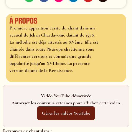
À propos
Première apparition écrite du chant dans un
recueil de
Jehan Chardavoine datant de 1576
.
La mélodie est déjà attestée au XVème. Elle est
chantée dans toute l’Europe chrétienne sous
différentes versions et connaît une grande
popularité jusqu’au XVIIIème. La présente
version datant de le Renaissance.
Vidéo YouTube désactivée
Autorisez les contenus externes pour afficher cette vidéo.
Gérer les vidéos YouTube
Retrouvez ce chant dans :