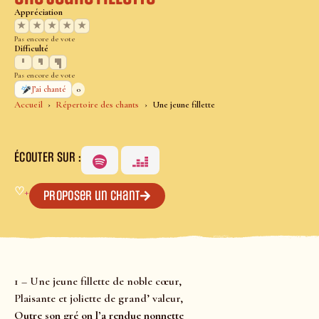
Appréciation
★
★
★
★
★
Pas encore de vote
Difficulté
Pas encore de vote
0
J’ai chanté
Accueil
Répertoire des chants
Une jeune fillette
ÉCOUTER SUR :
♡
+
Proposer un chant
1 – Une jeune fillette de noble cœur,
Plaisante et joliette de grand’ valeur,
Outre son gré on l’a rendue nonnette