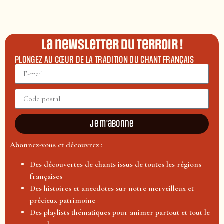
La newsletter du terroir !
PLONGEZ AU CŒUR DE LA TRADITION DU CHANT FRANÇAIS
Je m'abonne
Abonnez-vous et découvrez :
Des découvertes de chants issus de toutes les régions
françaises
Des histoires et anecdotes sur notre merveilleux et
précieux patrimoine
Des playlists thématiques pour animer partout et tout le