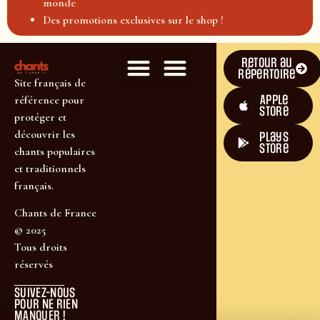
monde
Des promotions exclusives sur le shop !
Retour au
répertoire
Site français de
Apple
référence pour
Store
protéger et
découvrir les
plays
store
chants populaires
et traditionnels
français.
Chants de France
© 2025
Tous droits
réservés
SUIVEZ-NOUS
POUR NE RIEN
MANQUER !