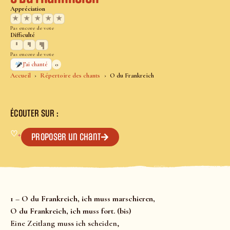
Appréciation
★
★
★
★
★
Pas encore de vote
Difficulté
Pas encore de vote
0
J’ai chanté
Accueil
Répertoire des chants
O du Frankreich
ÉCOUTER SUR :
♡
+
Proposer un chant
1 – O du Frankreich, ich muss marschieren,
O du Frankreich, ich muss fort. (bis)
Eine Zeitlang muss ich scheiden,