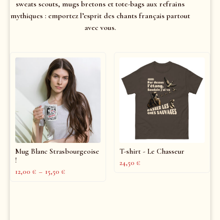
sweats scouts, mugs bretons et tote-bags aux refrains
mythiques : emportez l’esprit des chants français partout
avec vous.
Mug Blanc Strasbourgeoise
T-shirt - Le Chasseur
!
24,50
€
12,00
€
–
15,50
€