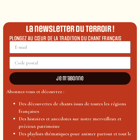
La newsletter du terroir !
PLONGEZ AU CŒUR DE LA TRADITION DU CHANT FRANÇAIS
Je m'abonne
Abonnez-vous et découvrez :
Des découvertes de chants issus de toutes les régions
françaises
Des histoires et anecdotes sur notre merveilleux et
précieux patrimoine
Des playlists thématiques pour animer partout et tout le