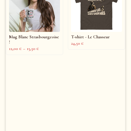
Mug Blanc Strasbourgeoise
T-shirt - Le Chasseur
!
24,50
€
12,00
€
–
15,50
€