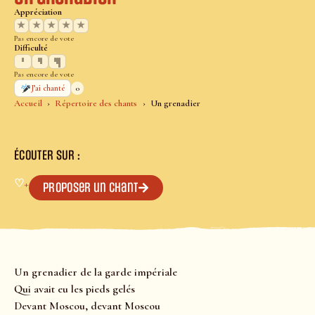
Appréciation
★
★
★
★
★
Pas encore de vote
Difficulté
Pas encore de vote
0
J’ai chanté
Accueil
Répertoire des chants
Un grenadier
ÉCOUTER SUR :
♡
+
Proposer un chant
Un grenadier de la garde impériale
Qui avait eu les pieds gelés
Devant Moscou, devant Moscou