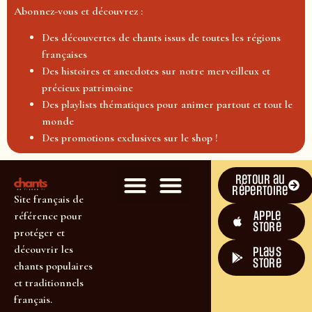
Abonnez-vous et découvrez :
Des découvertes de chants issus de toutes les régions
françaises
Des histoires et anecdotes sur notre merveilleux et
précieux patrimoine
Des playlists thématiques pour animer partout et tout le
monde
Des promotions exclusives sur le shop !
Retour au
répertoire
Site français de
Apple
référence pour
Store
protéger et
découvrir les
plays
store
chants populaires
et traditionnels
français.