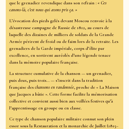
que le grenadier revendique dans son refrain :
« Ces
canons-là, c’est nous qui avons pris ça. »
L’évocation des pieds gelés devant Moscou renvoie à la
désastreuse campagne de Russie de 1812, au cours de
laquelle des dizaines de milliers de soldats de la Grande
Armée périrent de froid ou de faim lors de la retraite. Les
grenadiers de la Garde impériale, corps d’élite par
excellence, en sortirent auréolés d’une légende tenace
dans la mémoire populaire française.
La structure cumulative de la chanson — un grenadier,
puis deux, puis trois… — s’inscrit dans la tradition
française des
chansons en randonnée
, proche de « La Maison
que Jacques a bâtie ». Cette forme facilite la mémorisation
collective et convient aussi bien aux veillées festives qu’à
l’apprentissage en groupe ou en classe.
Ce type de chanson populaire militaire connut son plein
essor sous la Restauration et la monarchie de Juillet (1815–