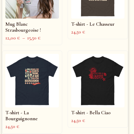
Mug Blanc
T-shirt - Le Chasseur
Strasbourgeoise !
24,50
€
12,00
€
–
15,50
€
T-shirt - La
T-shirt - Bella Ciao
Bourguignonne
24,50
€
24,50
€