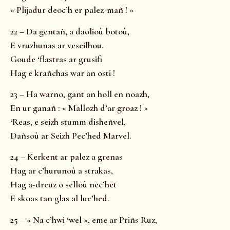
« Plijadur deoc’h er palez-mañ ! »
22 – Da gentañ, a daolioù botoù,
E vruzhunas ar veseilhou.
Goude ‘flastras ar grusifi
Hag e krañchas war an osti !
23 – Ha warno, gant an holl en noazh,
En ur ganañ : « Mallozh d’ar groaz ! »
‘Reas, e seizh stumm disheñvel,
Dañsoù ar Seizh Pec’hed Marvel.
24 – Kerkent ar palez a grenas
Hag ar c’hurunoù a strakas,
Hag a-dreuz o selloù nec’het
E skoas tan glas al luc’hed.
25 – « Na c’hwi ‘wel », eme ar Priñs Ruz,