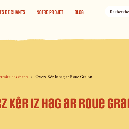
TS DE CHANTS
NOTRE PROJET
BLOG
rtoire des chants
Gwerz Kêr Iz hag ar Roue Gralon
z Kêr Iz hag ar Roue Gra