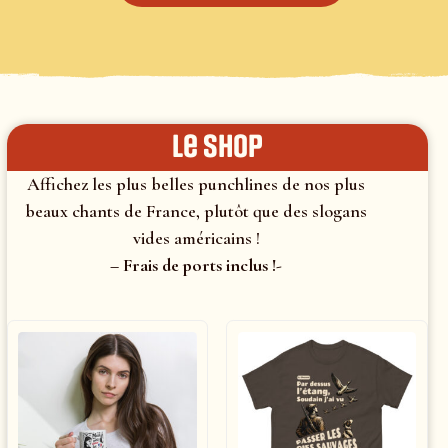
le shop
Affichez les plus belles punchlines de nos plus
beaux chants de France, plutôt que des slogans
vides américains !
– Frais de ports inclus !-