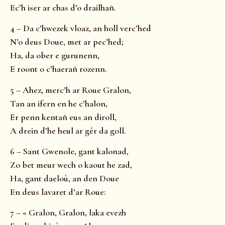
Ec’h iser ar chas d’o drailhañ.
4 – Da c’hwezek vloaz, an holl verc’hed
N’o deus Doue, met ar pec’hed;
Ha, da ober e gurunenn,
E roont o c’haerañ rozenn.
5 – Ahez, merc’h ar Roue Gralon,
Tan an ifern en he c’halon,
Er penn kentañ eus an diroll,
A drein d’he heul ar gêr da goll.
6 – Sant Gwenole, gant kalonad,
Zo bet meur wech o kaout he zad,
Ha, gant daeloù, an den Doue
En deus lavaret d’ar Roue:
7 – « Gralon, Gralon, laka evezh