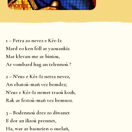
1 – Petra zo nevez e Kêr-Iz
Mard eo ken foll ar yaouankiz
Mar klevan-me ar biniou,
Ar vombard hag an telennoù ?
2 – N’eus e Kêr-Iz netra nevez,
An ebatoù-mañ vez bemdez;
N’eus e Kêr-Iz nemet traoù kozh,
Rak ar festoù-mañ vez bemnoz.
3 – Bodennoù drez zo diwanet
E dor an ilizoù prennet,
Ha, war ar baourien o ouelañ,