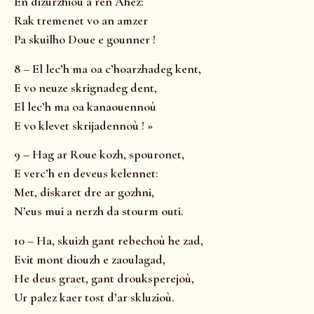
En dizurzhioù a ren Ahez:
Rak tremenet vo an amzer
Pa skuilho Doue e gounner !
8 – El lec’h ma oa c’hoarzhadeg kent,
E vo neuze skrignadeg dent,
El lec’h ma oa kanaouennoù
E vo klevet skrijadennoù ! »
9 – Hag ar Roue kozh, spouronet,
E verc’h en deveus kelennet:
Met, diskaret dre ar gozhni,
N’eus mui a nerzh da stourm outi.
10 – Ha, skuizh gant rebechoù he zad,
Evit mont diouzh e zaoulagad,
He deus graet, gant drouksperejoù,
Ur palez kaer tost d’ar skluzioù.