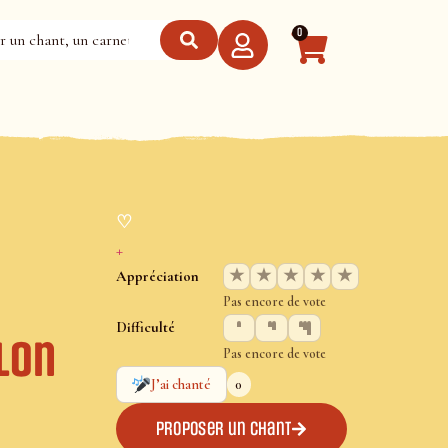
0
♡
+
★
★
★
★
★
Appréciation
Pas encore de vote
Difficulté
lon
Pas encore de vote
0
J’ai chanté
Proposer un chant