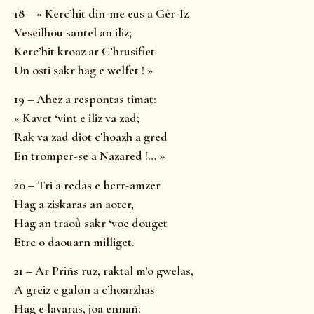
18 – « Kerc’hit din-me eus a Gêr-Iz
Veseilhou santel an iliz;
Kerc’hit kroaz ar C’hrusifiet
Un osti sakr hag e welfet ! »
19 – Ahez a respontas timat:
« Kavet ‘vint e iliz va zad;
Rak va zad diot c’hoazh a gred
En tromper-se a Nazared !… »
20 – Tri a redas e berr-amzer
Hag a ziskaras an aoter,
Hag an traoù sakr ‘voe douget
Etre o daouarn milliget.
21 – Ar Priñs ruz, raktal m’o gwelas,
A greiz e galon a c’hoarzhas
Hag e lavaras, joa ennañ: