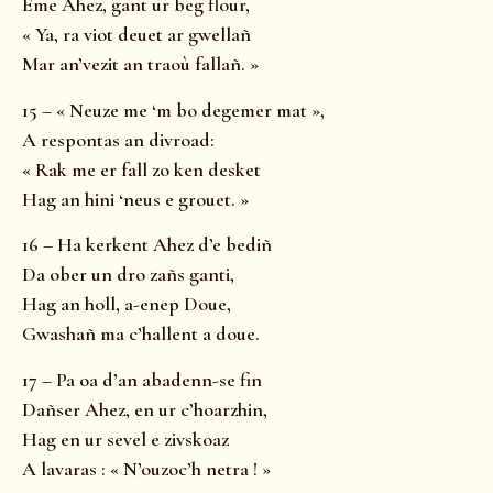
Eme Ahez, gant ur beg flour,
« Ya, ra viot deuet ar gwellañ
Mar an’vezit an traoù fallañ. »
15 – « Neuze me ‘m bo degemer mat »,
A respontas an divroad:
« Rak me er fall zo ken desket
Hag an hini ‘neus e grouet. »
16 – Ha kerkent Ahez d’e bediñ
Da ober un dro zañs ganti,
Hag an holl, a-enep Doue,
Gwashañ ma c’hallent a doue.
17 – Pa oa d’an abadenn-se fin
Dañser Ahez, en ur c’hoarzhin,
Hag en ur sevel e zivskoaz
A lavaras : « N’ouzoc’h netra ! »