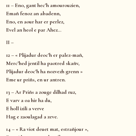
11 – Eno, gant hec’h amourouzien,
Emañ fenoz an abadenn,
Eno, en aour har er perlez,
Evel an heol e par Ahez…
II –
12 – « Plijadur deoc’h er palez-mañ,
Merc’hed jentil ha paotred skañv,
Plijadur deoc’h ha nozvezh grenn »
Eme ur priñs, en ur antren.
13 – Ar Priñs a zouge dilhad ruz,
E varv a oa hir ha du,
E holl izili a verve
Hag e zaoulagad a zeve.
14 – « Ra viot deuet mat, estrañjour »,