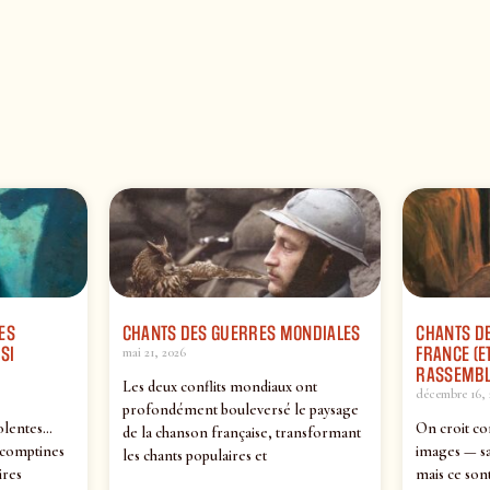
ES
CHANTS DES GUERRES MONDIALES
CHANTS DE
SI
FRANCE (ET
mai 21, 2026
RASSEMBL
Les deux conflits mondiaux ont
décembre 16, 
profondément bouleversé le paysage
olentes…
On croit co
de la chanson française, transformant
 comptines
images — sa
les chants populaires et
ires
mais ce sont