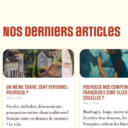
Nos derniers articles
UN MÊME CHANT, CENT VERSIONS :
POURQUOI NOS COMPTIN
POURQUOI ?
FRANÇAISES SONT-ELLES 
CRUELLES ?
juin 9, 2026
juin 7, 2026
Paroles, mélodies, dénouements :
Naufrages, loups, morts vi
pourquoi un même chant traditionnel
Derrière leur douceur, les
français existe en dizaines de variantes
françaises cachent des histo
? Le rôle