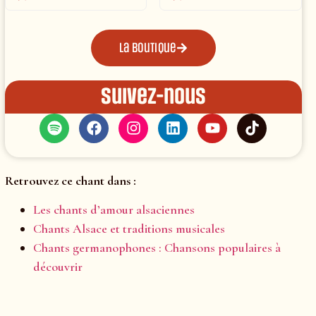
La boutique
Suivez-nous
Retrouvez ce chant dans :
Les chants d’amour alsaciennes
Chants Alsace et traditions musicales
Chants germanophones : Chansons populaires à
découvrir