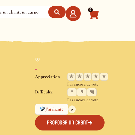
0
♡
+
★
★
★
★
★
Appréciation
Pas encore de vote
Difficulté
Pas encore de vote
0
J’ai chanté
Proposer un chant