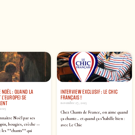
 NOËL : QUAND LA
INTERVIEW EXCLUSIF : LE CHIC
 L’EUROPE) SE
FRANÇAIS !
ENT
novembre 27, 2025
2025
Chez Chants de France, on aime quand
nnaître Noël par ses
ça chante… et quand ça s’habille bien :
pin, bougies, crèche —
avec Le Chic
 les **chants** qui