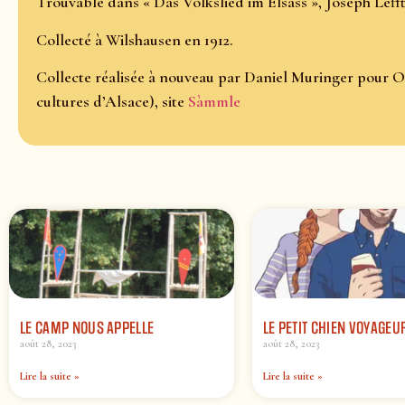
Trouvable dans « Das Volkslied im Elsass », Joseph Lefftz
Collecté à Wilshausen en 1912.
Collecte réalisée à nouveau par Daniel Muringer pour O
cultures d’Alsace), site
Sàmmle
LE CAMP NOUS APPELLE
LE PETIT CHIEN VOYAGEU
août 28, 2023
août 28, 2023
Lire la suite »
Lire la suite »