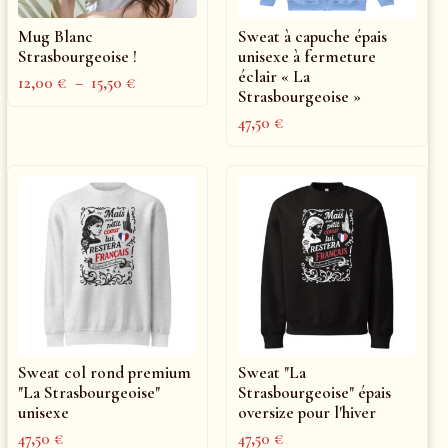
Mug Blanc
Sweat à capuche épais
Strasbourgeoise !
unisexe à fermeture
éclair « La
12,00
€
–
15,50
€
Strasbourgeoise »
47,50
€
Sweat col rond premium
Sweat "La
"La Strasbourgeoise"
Strasbourgeoise" épais
unisexe
oversize pour l'hiver
47,50
€
47,50
€