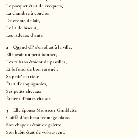
Le parquet était de croquets,
La chambre à coucher
De crème de lait,
Le lit de biscuit,
Les rideaux d’anis.
2 – Quand ell’ s’en allait à la ville,
Elle avait un petit bonnet,
Les rubans étaient de pastilles,
Et le fond de bon raisiné ;
Sa petit’ carriole
Était d’croquignoles,
Ses petits chevaux
Étaient d’pâtés chauds.
3 – Elle épousa Monsieur Gimblette
Coiffé d’un beau fromage blanc.
Son chapeau était de galette,
Son habit était de vol-au-vent.