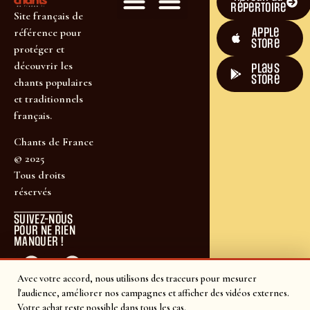
répertoire
Site français de
Apple
référence pour
Store
protéger et
découvrir les
plays
store
chants populaires
et traditionnels
français.
Chants de France
© 2025
Tous droits
réservés
SUIVEZ-NOUS
POUR NE RIEN
MANQUER !
Avec votre accord, nous utilisons des traceurs pour mesurer
l'audience, améliorer nos campagnes et afficher des vidéos externes.
Votre achat reste possible dans tous les cas.