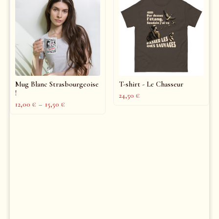
Mug Blanc Strasbourgeoise
T-shirt - Le Chasseur
!
24,50
€
12,00
€
–
15,50
€