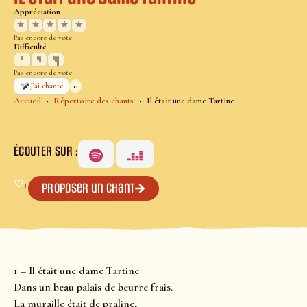
Appréciation
★
★
★
★
★
Pas encore de vote
Difficulté
Pas encore de vote
0
J’ai chanté
Accueil
Répertoire des chants
Il était une dame Tartine
ÉCOUTER SUR :
♡
+
Proposer un chant
1 – Il était une dame Tartine
Dans un beau palais de beurre frais.
La muraille était de praline,