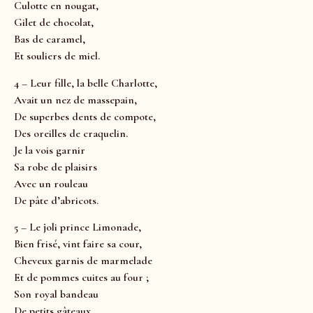
Culotte en nougat,
Gilet de chocolat,
Bas de caramel,
Et souliers de miel.
4 – Leur fille, la belle Charlotte,
Avait un nez de massepain,
De superbes dents de compote,
Des oreilles de craquelin.
Je la vois garnir
Sa robe de plaisirs
Avec un rouleau
De pâte d’abricots.
5 – Le joli prince Limonade,
Bien frisé, vint faire sa cour,
Cheveux garnis de marmelade
Et de pommes cuites au four ;
Son royal bandeau
De petits gâteaux