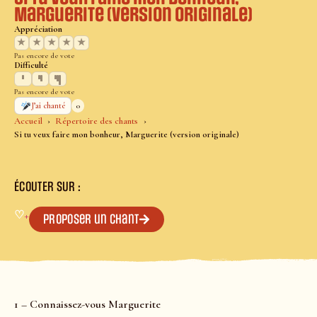
Marguerite (version originale)
Appréciation
★
★
★
★
★
Pas encore de vote
Difficulté
Pas encore de vote
0
J’ai chanté
Accueil
Répertoire des chants
Si tu veux faire mon bonheur, Marguerite (version originale)
ÉCOUTER SUR :
♡
+
Proposer un chant
1 – Connaissez-vous Marguerite