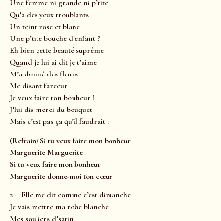
Une femme ni grande ni p’tite
Qu’a des yeux troublants
Un teint rose et blanc
Une p’tite bouche d’enfant ?
Eh bien cette beauté suprême
Quand je lui ai dit je t’aime
M’a donné des fleurs
Me disant farceur
Je veux faire ton bonheur !
J’lui dis merci du bouquet
Mais c’est pas ça qu’il faudrait :
(Refrain) Si tu veux faire mon bonheur
Marguerite Marguerite
Si tu veux faire mon bonheur
Marguerite donne-moi ton cœur
2 – Elle me dit comme c’est dimanche
Je vais mettre ma robe blanche
Mes souliers d’satin