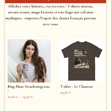
Affichez votre histoire, vos terroirs ! T-shirts marins,
sweats scouts, mugs bretons et tote-bags aux refrains
mythiques : emportez l’esprit des chants français partout
avec vous.
Mug Blanc Strasbourgeoise
T-shirt - Le Chasseur
!
24,50
€
12,00
€
–
15,50
€