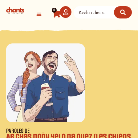
Panneau de gestion des cookies
0
PAROLES DE
Ar chas doñv yelo da ouez (Les chiens