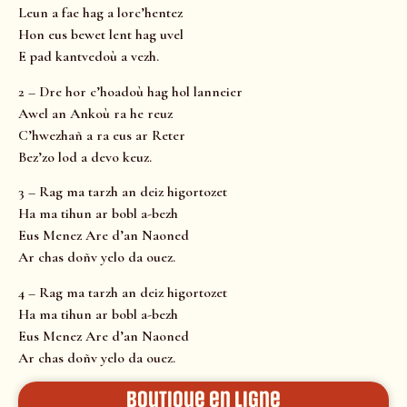
Leun a fae hag a lorc’hentez
Hon eus bewet lent hag uvel
E pad kantvedoù a vezh.
2 – Dre hor c’hoadoù hag hol lanneier
Awel an Ankoù ra he reuz
C’hwezhañ a ra eus ar Reter
Bez’zo lod a devo keuz.
3 – Rag ma tarzh an deiz higortozet
Ha ma tihun ar bobl a-bezh
Eus Menez Are d’an Naoned
Ar chas doñv yelo da ouez.
4 – Rag ma tarzh an deiz higortozet
Ha ma tihun ar bobl a-bezh
Eus Menez Are d’an Naoned
Ar chas doñv yelo da ouez.
Boutique en ligne