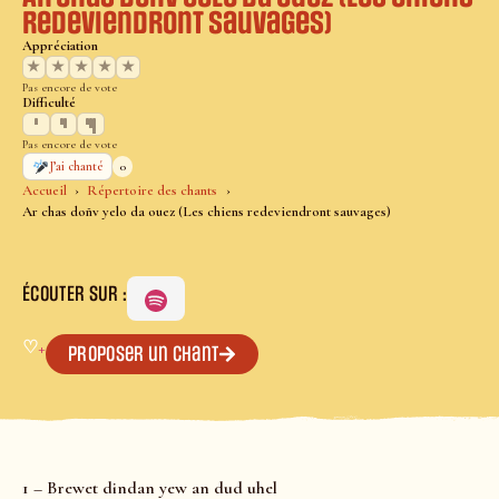
redeviendront sauvages)
Appréciation
★
★
★
★
★
Pas encore de vote
Difficulté
Pas encore de vote
0
J’ai chanté
Accueil
Répertoire des chants
Ar chas doñv yelo da ouez (Les chiens redeviendront sauvages)
ÉCOUTER SUR :
♡
+
Proposer un chant
1 – Brewet dindan yew an dud uhel