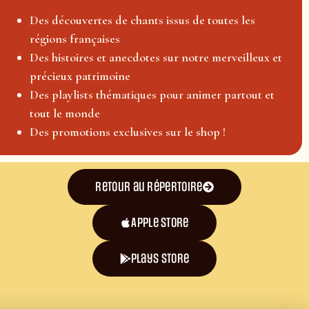
Des découvertes de chants issus de toutes les
régions françaises
Des histoires et anecdotes sur notre merveilleux et
précieux patrimoine
Des playlists thématiques pour animer partout et
tout le monde
Des promotions exclusives sur le shop !
Retour au répertoire
Apple Store
plays store