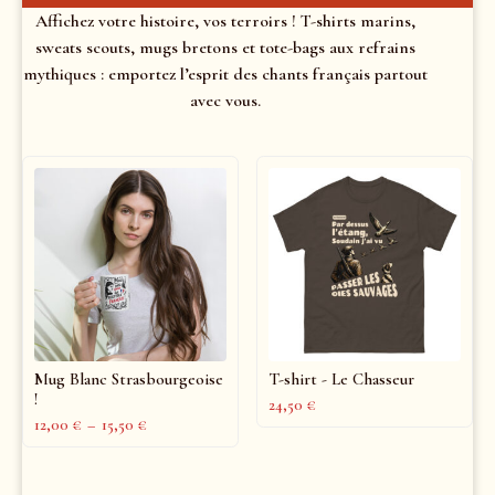
Affichez votre histoire, vos terroirs ! T-shirts marins,
sweats scouts, mugs bretons et tote-bags aux refrains
mythiques : emportez l’esprit des chants français partout
avec vous.
Mug Blanc Strasbourgeoise
T-shirt - Le Chasseur
!
24,50
€
12,00
€
–
15,50
€