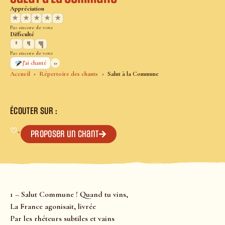
Appréciation
★
★
★
★
★
Pas encore de vote
Difficulté
Pas encore de vote
0
J’ai chanté
Accueil
Répertoire des chants
Salut à la Commune
ÉCOUTER SUR :
♡
+
Proposer un chant
1 – Salut Commune ! Quand tu vins,
La France agonisait, livrée
Par les rhéteurs subtiles et vains