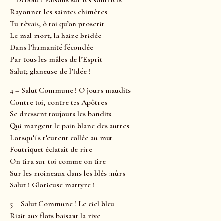
– Debout ! Faisons sur les sommets
Rayonner les saintes chimères
Tu rêvais, ô toi qu’on proscrit
Le mal mort, la haine bridée
Dans l’humanité fécondée
Par tous les mâles de l’Esprit
Salut; glaneuse de l’Idée !
4 – Salut Commune ! O jours maudits
Contre toi, contre tes Apôtres
Se dressent toujours les bandits
Qui mangent le pain blanc des autres
Lorsqu’ils t’eurent collée au mut
Foutriquet éclatait de rire
On tira sur toi comme on tire
Sur les moineaux dans les blés mûrs
Salut ! Glorieuse martyre !
5 – Salut Commune ! Le ciel bleu
Riait aux flots baisant la rive