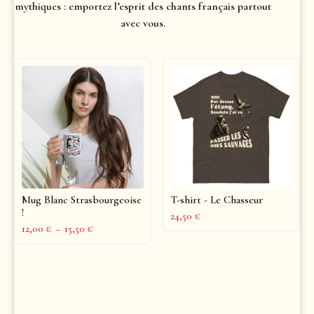
mythiques : emportez l’esprit des chants français partout
avec vous.
Mug Blanc Strasbourgeoise
T-shirt - Le Chasseur
!
24,50
€
12,00
€
–
15,50
€