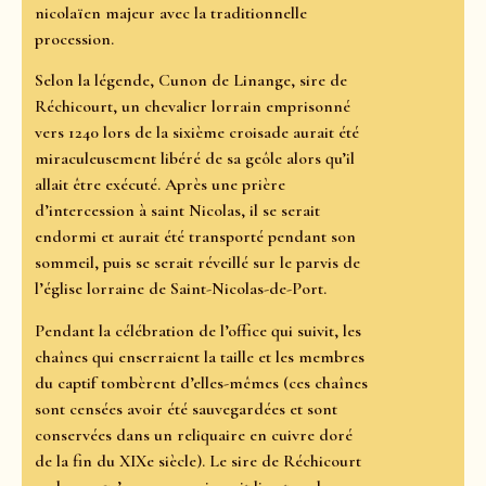
nicolaïen majeur avec la traditionnelle
procession.
Selon la légende, Cunon de Linange, sire de
Réchicourt, un chevalier lorrain emprisonné
vers 1240 lors de la sixième croisade aurait été
miraculeusement libéré de sa geôle alors qu’il
allait être exécuté. Après une prière
d’intercession à saint Nicolas, il se serait
endormi et aurait été transporté pendant son
sommeil, puis se serait réveillé sur le parvis de
l’église lorraine de Saint-Nicolas-de-Port.
Pendant la célébration de l’office qui suivit, les
chaînes qui enserraient la taille et les membres
du captif tombèrent d’elles-mêmes (ces chaînes
sont censées avoir été sauvegardées et sont
conservées dans un reliquaire en cuivre doré
de la fin du XIXe siècle). Le sire de Réchicourt