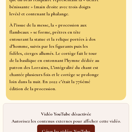
bénissante » (main droite avec trois doigts
levés) et contenant la phalange.
À l’issue de la messe, la « procession aux
flambeaux » se forme, prêtres en tête
entourant la statue et la relique portées à dos
d’homme, suivis par les figurants puis les
fidèles, cierges allumés. Le cortège fait le tour
de la basilique en entonnant l’hymne dédiée au
patron des Lorrains, L’intégralité du chant est
chantée plusieurs fois et le cortège se prolonge
loin dans la nuit. En 2022 c’était la 776émé
édition de la procession.
Vidéo YouTube désactivée
Autorisez les contenus externes pour afficher cette vidéo.
Gérer les vidéos YouTube