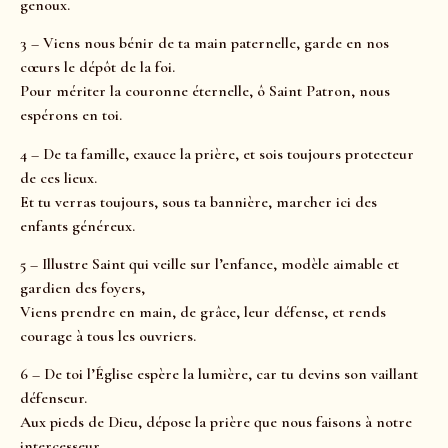
genoux.
3 – Viens nous bénir de ta main paternelle, garde en nos
cœurs le dépôt de la foi.
Pour mériter la couronne éternelle, ô Saint Patron, nous
espérons en toi.
4 – De ta famille, exauce la prière, et sois toujours protecteur
de ces lieux.
Et tu verras toujours, sous ta bannière, marcher ici des
enfants généreux.
5 – Illustre Saint qui veille sur l’enfance, modèle aimable et
gardien des foyers,
Viens prendre en main, de grâce, leur défense, et rends
courage à tous les ouvriers.
6 – De toi l’Église espère la lumière, car tu devins son vaillant
défenseur.
Aux pieds de Dieu, dépose la prière que nous faisons à notre
intercesseur.