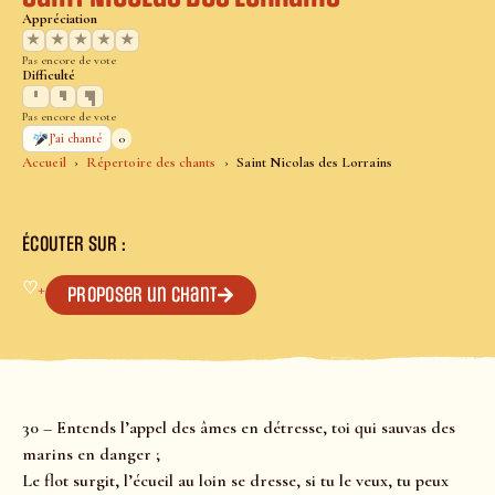
Appréciation
★
★
★
★
★
Pas encore de vote
Difficulté
Pas encore de vote
0
J’ai chanté
Accueil
Répertoire des chants
Saint Nicolas des Lorrains
ÉCOUTER SUR :
♡
+
Proposer un chant
30 – Entends l’appel des âmes en détresse, toi qui sauvas des
marins en danger ;
Le flot surgit, l’écueil au loin se dresse, si tu le veux, tu peux