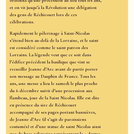
ordonna qu’une procession ait lieu tous les ans,
et on vit jusqu’à la Révolution une délégation
des gens de Réchicourt lors de ces
célébrations.
Rapidement le pèlerinage à Saint-Nicolas
s’étend bien au-delà de la Lorraine, et le saint
est considéré comme le saint patron des
Lorrains. La légende veut que ce soit dans
l’édifice précédent la basilique que vint se
recueillir Jeanne d’Arc avant de partir porter
son message au Dauphin de France. Tous les
ans, une messe a lieu le samedi le plus proche
du 6 décembre suivit d’une procession aux
flambeau, jour de la Saint Nicolas. Elle est dite
en présence du sire de Réchicourt
accompagné de ses pages portant bannières,
de Jeanne d’Arc (il s’agit de paroissiens
costumés) et d’une statue de saint Nicolas ainsi
que du bras reliquaire représentant la « dextre