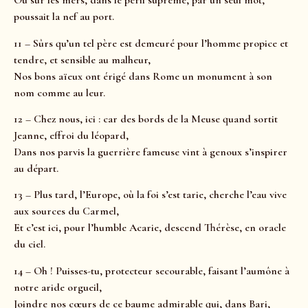
Ou sur les mers, dans le péril suprême, par un seul mot,
poussait la nef au port.
11 – Sûrs qu’un tel père est demeuré pour l’homme propice et
tendre, et sensible au malheur,
Nos bons aïeux ont érigé dans Rome un monument à son
nom comme au leur.
12 – Chez nous, ici : car des bords de la Meuse quand sortit
Jeanne, effroi du léopard,
Dans nos parvis la guerrière fameuse vint à genoux s’inspirer
au départ.
13 – Plus tard, l’Europe, où la foi s’est tarie, cherche l’eau vive
aux sources du Carmel,
Et c’est ici, pour l’humble Acarie, descend Thérèse, en oracle
du ciel.
14 – Oh ! Puisses-tu, protecteur secourable, faisant l’aumône à
notre aride orgueil,
Joindre nos cœurs de ce baume admirable qui, dans Bari,