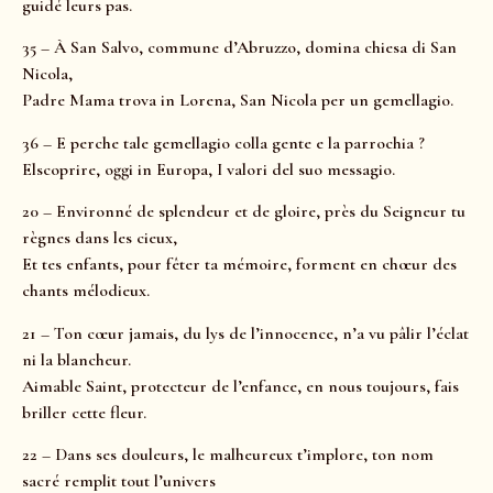
guidé leurs pas.
35 – À San Salvo, commune d’Abruzzo, domina chiesa di San
Nicola,
Padre Mama trova in Lorena, San Nicola per un gemellagio.
36 – E perche tale gemellagio colla gente e la parrochia ?
Elscoprire, oggi in Europa, I valori del suo messagio.
20 – Environné de splendeur et de gloire, près du Seigneur tu
règnes dans les cieux,
Et tes enfants, pour fêter ta mémoire, forment en chœur des
chants mélodieux.
21 – Ton cœur jamais, du lys de l’innocence, n’a vu pâlir l’éclat
ni la blancheur.
Aimable Saint, protecteur de l’enfance, en nous toujours, fais
briller cette fleur.
22 – Dans ses douleurs, le malheureux t’implore, ton nom
sacré remplit tout l’univers