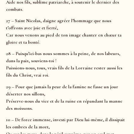
Aide nos fils, sublime patriarche, à soutenir le dernier des
combats.
27 – Saint Nicolas, daigne agréer l’hommage que nous
t’offrons avec joie et fierté,
Car nous venons au pied de ton image chanter en chœur ta
gloire et ta bonté.
28 – Puisqu’ici-bas nous sommes à la peine, de nos labeurs,
dans la paix, souviens-toi !
Puissions-nous, tous, vrais fils de la Lorraine rester aussi les
fils du Christ, vrai roi.
29 – Pour que jamais la peur de la famine ne fasse un jour
déserter nos sillons,
Préserve-nous du vice et de la ruine en répandant la manne
des moissons.
10 – De force immense, investi par Dieu lui-même, il dissipait
les ombres de la mort,