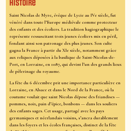
Histoire
Saint Nicolas de Myre, évêque de Lycie au IVe siècle, fut
vénéré dans toute l’Europe médiévale comme protecteur
des enfants et des écoliers. La tradition hagiographique le
représente ressuscitant trois jeunes écoliers mis en péril,
fondant ainsi son patronage des plus jeunes. Son culte
gagna la France à partir du XIe siècle, notamment grâce
aux reliques déposées à la basilique de Saint-Nicolas-de-
Port, en Lorraine, en 1087, qui devint l’un des grands lieux
de pèlerinage du royaume.
La fête du 6 décembre prit une importance particulière en
Lorraine, en Alsace et dans le Nord de la France, où la
coutume voulait que saint Nicolas dépose des friandises —
pommes, noix, pain d’épice, bonbons — dans les souliers
des enfants sages. Cet usage, partagé avec les pays
germaniques et néerlandais voisins, s’ancra durablement
dans les foyers et les écoles françaises, distinct de la fête