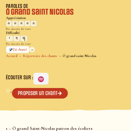
PAROLES DE
Ô grand saint Nicolas
Appréciation
★
★
★
★
★
Pas encore de vote
Difficulté
Pas encore de vote
0
J’ai chanté
Accueil
Répertoire des chants
Ô grand saint Nicolas
ÉCOUTER SUR :
♡
+
Proposer un chant
1 – Ô grand Saint-Nicolas patron des écoliers