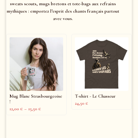
sweats scouts, mugs bretons et tote-bags aux refrains
mythiques : emportez l’esprit des chants français partout
avec vous.
Mug Blanc Strasbourgeoise
T-shirt - Le Chasseur
!
24,50
€
12,00
€
–
15,50
€