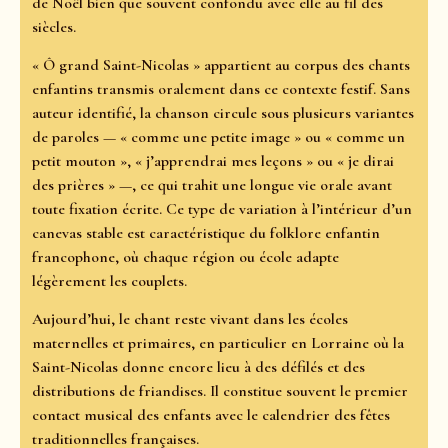
de Noël bien que souvent confondu avec elle au fil des
siècles.
« Ô grand Saint-Nicolas » appartient au corpus des chants
enfantins transmis oralement dans ce contexte festif. Sans
auteur identifié, la chanson circule sous plusieurs variantes
de paroles — « comme une petite image » ou « comme un
petit mouton », « j’apprendrai mes leçons » ou « je dirai
des prières » —, ce qui trahit une longue vie orale avant
toute fixation écrite. Ce type de variation à l’intérieur d’un
canevas stable est caractéristique du folklore enfantin
francophone, où chaque région ou école adapte
légèrement les couplets.
Aujourd’hui, le chant reste vivant dans les écoles
maternelles et primaires, en particulier en Lorraine où la
Saint-Nicolas donne encore lieu à des défilés et des
distributions de friandises. Il constitue souvent le premier
contact musical des enfants avec le calendrier des fêtes
traditionnelles françaises.