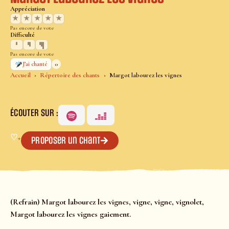
Appréciation
★
★
★
★
★
Pas encore de vote
Difficulté
Pas encore de vote
0
J’ai chanté
Accueil
Répertoire des chants
Margot labourez les vignes
ÉCOUTER SUR :
♡
+
Proposer un chant
(Refrain) Margot labourez les vignes, vigne, vigne, vignolet,
Margot labourez les vignes gaiement.