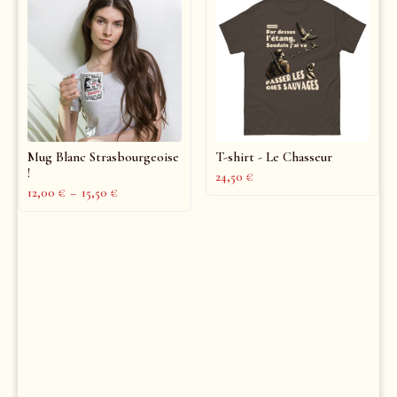
Mug Blanc Strasbourgeoise
T-shirt - Le Chasseur
!
24,50
€
12,00
€
–
15,50
€