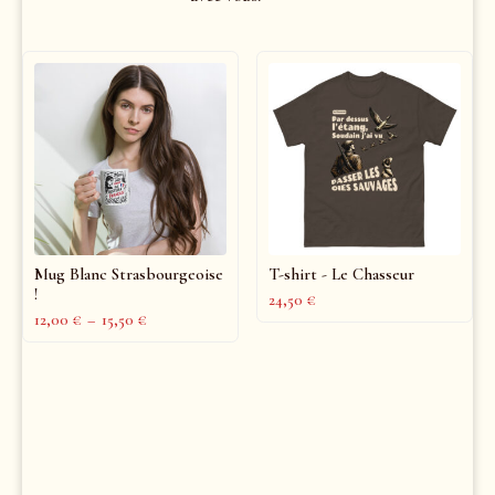
Mug Blanc Strasbourgeoise
T-shirt - Le Chasseur
!
24,50
€
12,00
€
–
15,50
€