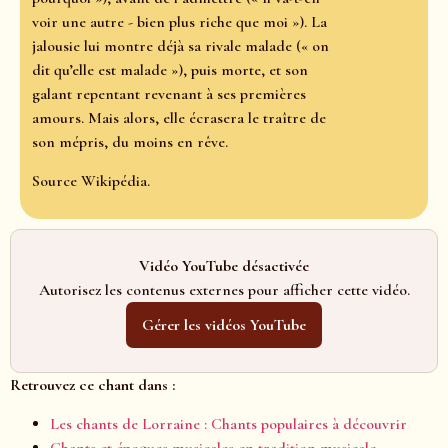
voir une autre - bien plus riche que moi »). La
jalousie lui montre déjà sa rivale malade (« on
dit qu’elle est malade »), puis morte, et son
galant repentant revenant à ses premières
amours. Mais alors, elle écrasera le traître de
son mépris, du moins en rêve.
Source Wikipédia.
Vidéo YouTube désactivée
Autorisez les contenus externes pour afficher cette vidéo.
Gérer les vidéos YouTube
Retrouvez ce chant dans :
Les chants de Lorraine : Chants populaires à découvrir
Chants et époques musicales en tradition musicale