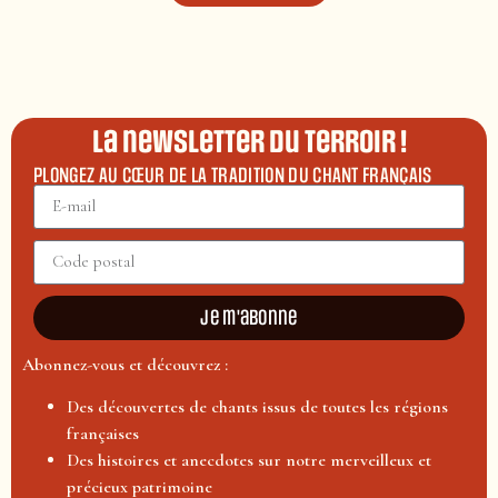
La newsletter du terroir !
PLONGEZ AU CŒUR DE LA TRADITION DU CHANT FRANÇAIS
Je m'abonne
Abonnez-vous et découvrez :
Des découvertes de chants issus de toutes les régions
françaises
Des histoires et anecdotes sur notre merveilleux et
précieux patrimoine