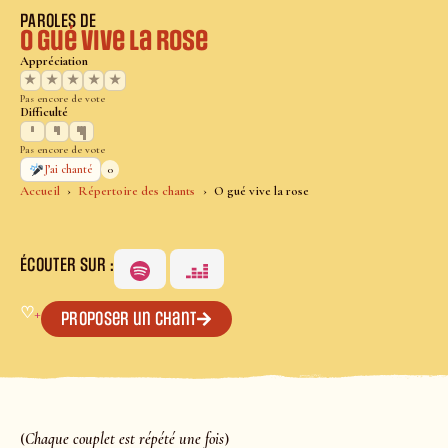
PAROLES DE
O gué vive la rose
Appréciation
★
★
★
★
★
Pas encore de vote
Difficulté
Pas encore de vote
0
J’ai chanté
Accueil
Répertoire des chants
O gué vive la rose
ÉCOUTER SUR :
♡
+
Proposer un chant
(
Chaque couplet est répété une fois
)