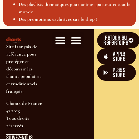
Des playlists thématiques pour animer partout et tout le
monde
Des promotions exclusives sur le shop !
Retour au
répertoire
Site français de
Apple
référence pour
Store
protéger et
découvrir les
plays
store
chants populaires
et traditionnels
français.
Chants de France
© 2025
Tous droits
réservés
SUIVEZ-NOUS