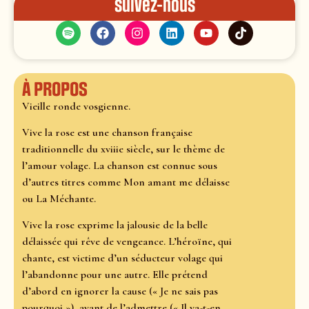
Suivez-nous
À propos
Vieille ronde vosgienne.
Vive la rose est une chanson française
traditionnelle du xviiie siècle, sur le thème de
l’amour volage. La chanson est connue sous
d’autres titres comme Mon amant me délaisse
ou La Méchante.
Vive la rose exprime la jalousie de la belle
délaissée qui rêve de vengeance. L’héroïne, qui
chante, est victime d’un séducteur volage qui
l’abandonne pour une autre. Elle prétend
d’abord en ignorer la cause (« Je ne sais pas
pourquoi »), avant de l’admettre (« Il va-t-en