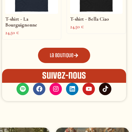
T-shirt - La
T-shirt - Bella Ciao
Bourguignonne
24,50
€
24,50
€
La boutique
Suivez-nous