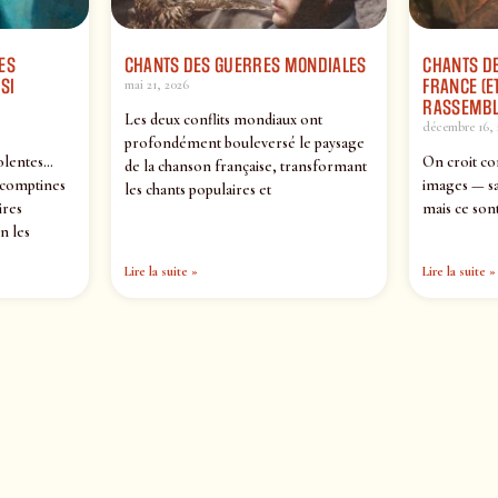
ES
CHANTS DES GUERRES MONDIALES
CHANTS DE
SI
FRANCE (ET
mai 21, 2026
RASSEMBL
Les deux conflits mondiaux ont
décembre 16, 
profondément bouleversé le paysage
olentes…
On croit co
de la chanson française, transformant
 comptines
images — sa
les chants populaires et
ires
mais ce sont
n les
Lire la suite »
Lire la suite »