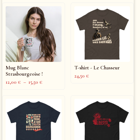
Mug Blanc
T-shirt - Le Chasseur
Strasbourgeoise !
24,50
€
12,00
€
–
15,50
€