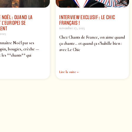
 NOËL : QUAND LA
INTERVIEW EXCLUSIF : LE CHIC
 L’EUROPE) SE
FRANÇAIS !
ENT
novembre 27, 2025
2025
Chez Chants de France, on aime quand
nnaître Noël par ses
ça chante… et quand ça s’habille bien :
pin, bougies, crèche —
avec Le Chic
 les **chants** qui
Lire la suite »