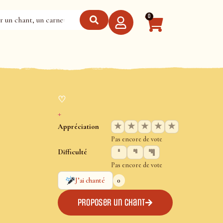
0
♡
+
★
★
★
★
★
Appréciation
Pas encore de vote
Difficulté
Pas encore de vote
0
J’ai chanté
Proposer un chant