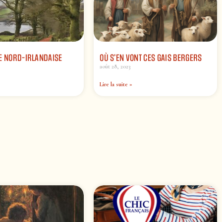
E NORD-IRLANDAISE
OÙ S’EN VONT CES GAIS BERGERS
août 28, 2023
Lire la suite »