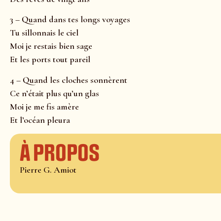
3 – Quand dans tes longs voyages
Tu sillonnais le ciel
Moi je restais bien sage
Et les ports tout pareil
4 – Quand les cloches sonnèrent
Ce n’était plus qu’un glas
Moi je me fis amère
Et l’océan pleura
À propos
Pierre G. Amiot