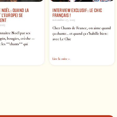
 NOËL : QUAND LA
INTERVIEW EXCLUSIF : LE CHIC
 L’EUROPE) SE
FRANÇAIS !
ENT
novembre 27, 2025
2025
Chez Chants de France, on aime quand
nnaître Noël par ses
ça chante… et quand ça s’habille bien :
pin, bougies, crèche —
avec Le Chic
 les **chants** qui
Lire la suite »