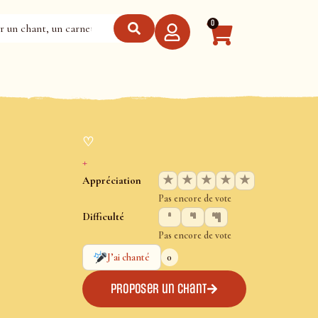
0
♡
+
★
★
★
★
★
Appréciation
Pas encore de vote
Difficulté
Pas encore de vote
0
J’ai chanté
Proposer un chant