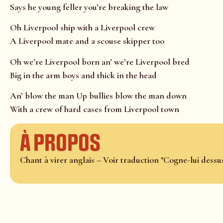
Says he young feller you’re breaking the law
Oh Liverpool ship with a Liverpool crew
A Liverpool mate and a scouse skipper too
Oh we’re Liverpool born an’ we’re Liverpool bred
Big in the arm boys and thick in the head
An’ blow the man Up bullies blow the man down
With a crew of hard cases from Liverpool town
À propos
Chant à virer anglais – Voir traduction "Cogne-lui dessu