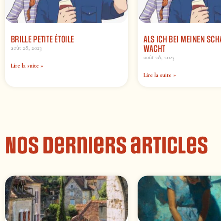
BRILLE PETITE ÉTOILE
ALS ICH BEI MEINEN SC
WACHT
août 28, 2023
août 28, 2023
Lire la suite »
Lire la suite »
Nos derniers articles