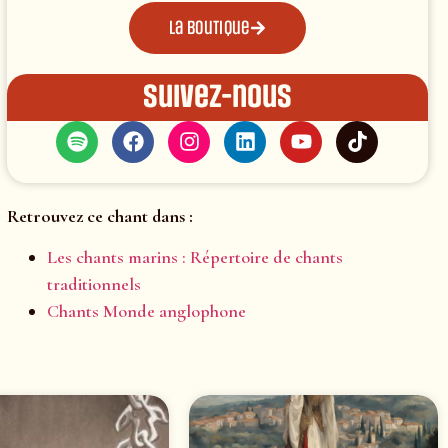
La boutique
Suivez-nous
Retrouvez ce chant dans :
Les chants marins : Répertoire de chants
traditionnels
Chants Monde anglophone