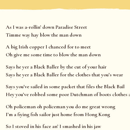
As I was a-rollin’ down Paradise Street
Timme way hay blow the man down
A big Irish copper I chanced for to meet
Oh give me some time to blow the man down
Says he yer a Black Baller by the cut of your hair
Says he yer a Black Baller for the clothes that you’s wear
Says you’ve sailed in some packet that files the Black Bail
Hey you’ve robbed some poor Dutchman of boots clothes an
Oh policeman oh policeman you do me great wrong
I’m a fiying fish sailor just home from Hong Kong
So I stoved in his face an’ I smashed in his jaw