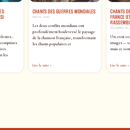
ES
CHANTS DES GUERRES MONDIALES
CHANTS DE
SI
FRANCE (ET
mai 21, 2026
RASSEMBL
Les deux conflits mondiaux ont
décembre 16, 
profondément bouleversé le paysage
olentes…
On croit co
de la chanson française, transformant
 comptines
images — sa
les chants populaires et
ires
mais ce sont
n les
Lire la suite »
Lire la suite »