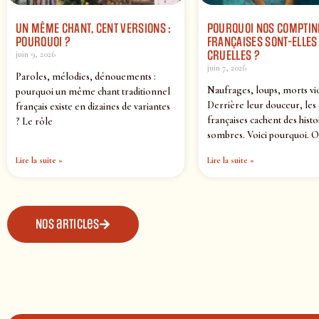
UN MÊME CHANT, CENT VERSIONS :
POURQUOI NOS COMPTIN
POURQUOI ?
FRANÇAISES SONT-ELLES 
CRUELLES ?
juin 9, 2026
juin 7, 2026
Paroles, mélodies, dénouements :
Naufrages, loups, morts vi
pourquoi un même chant traditionnel
Derrière leur douceur, les
français existe en dizaines de variantes
françaises cachent des histo
? Le rôle
sombres. Voici pourquoi. O
Lire la suite »
Lire la suite »
Nos articles