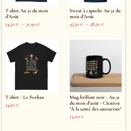
T-shirt Au 31 du mois
Sweat à capuche Au 31 du
d'Août
mois d'Août
24,50
€
–
31,90
€
47,50
€
–
58,50
€
T-shirt - Le Forban
Mug brillant noir - Au 31
du mois d'août - Citation
24,50
€
"À la santé des amoureux"
13,00
€