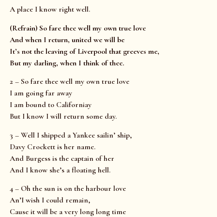
A place I know right well.
(Refrain) So fare thee well my own true love
And when I return, united we will be
It’s not the leaving of Liverpool that greeves me,
But my darling, when I think of thee.
2 – So fare thee well my own true love
I am going far away
I am bound to Californiay
But I know I will return some day.
3 – Well I shipped a Yankee sailin’ ship,
Davy Crockett is her name.
And Burgess is the captain of her
And I know she’s a floating hell.
4 – Oh the sun is on the harbour love
An’I wish I could remain,
Cause it will be a very long long time