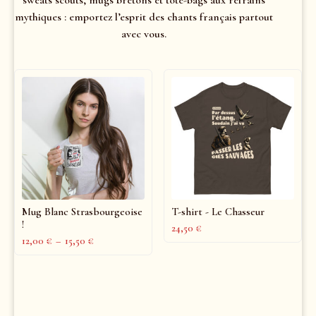
mythiques : emportez l’esprit des chants français partout
avec vous.
Mug Blanc Strasbourgeoise
T-shirt - Le Chasseur
!
24,50
€
12,00
€
–
15,50
€