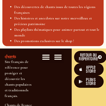
Des découvertes de chants issus de toutes les régions
françaises
Des histoires et anecdotes sur notre merveilleux et
précieux patrimoine
Des playlists thématiques pour animer partout et tout le
monde
Des promotions exclusives sur le shop !
Retour au
répertoire
Site français de
Apple
référence pour
Store
protéger et
découvrir les
plays
store
chants populaires
et traditionnels
français.
Chants de France