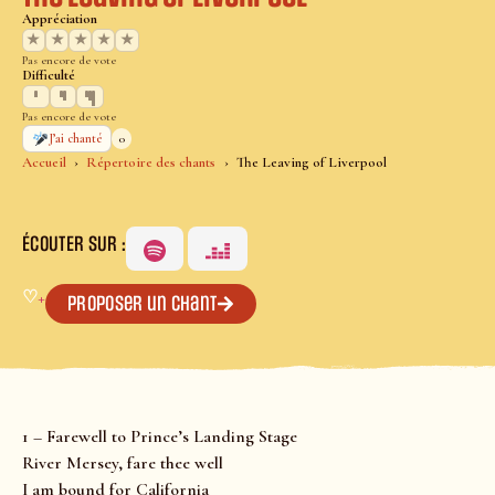
Appréciation
★
★
★
★
★
Pas encore de vote
Difficulté
Pas encore de vote
0
J’ai chanté
Accueil
Répertoire des chants
The Leaving of Liverpool
ÉCOUTER SUR :
♡
+
Proposer un chant
1 – Farewell to Prince’s Landing Stage
River Mersey, fare thee well
I am bound for California