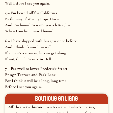
Well before I see you again.
5 – I’m bound off for California
By the way of stormy Cape Horn
And I’m bound to write you a letter, love
When I am homeward bound.
6 – I have shipped with Burgess once before
And I think I know him well
If a man’s a seaman, he can get along
If not, then he’s sure in Hell.
7 – Farewell to lower Frederick Street
Ensign Terrace and Park Lane
For I think it will be a long, long time
Before I see you again.
Boutique en ligne
Affichez votre histoire, vos terroirs ! T-shirts marins,
sweats scouts, mugs bretons et tote-bags aux refrains