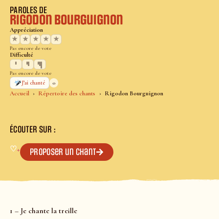
PAROLES DE
Rigodon Bourguignon
Appréciation
★
★
★
★
★
Pas encore de vote
Difficulté
Pas encore de vote
0
J’ai chanté
Accueil
Répertoire des chants
Rigodon Bourguignon
ÉCOUTER SUR :
♡
+
Proposer un chant
1 – Je chante la treille