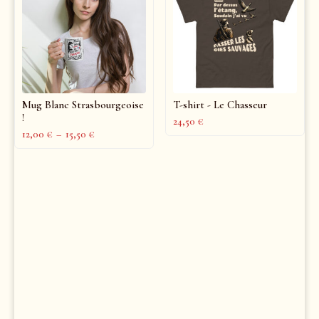
Mug Blanc Strasbourgeoise
T-shirt - Le Chasseur
!
24,50
€
12,00
€
–
15,50
€