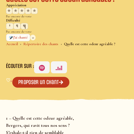
Appréciation
★
★
★
★
★
Pas encore de vote
Difficulté
Pas encore de vote
0
J’ai chanté
Accueil
Répertoire des chants
Quelle est cette odeur agréable ?
ÉCOUTER SUR :
♡
+
Proposer un chant
1 – Quelle est cette odeur agréable,
Bergers, qui ravit tous nos sens ?
S’exhale-t-il rien de semblable