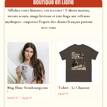
Boutique en ligne
Affichez votre histoire, vos terroirs ! T-shirts marins,
sweats scouts, mugs bretons et tote-bags aux refrains
mythiques : emportez l’esprit des chants français partout
avec vous.
Mug Blanc Strasbourgeoise
T-shirt - Le Chasseur
!
24,50
€
12,00
€
–
15,50
€