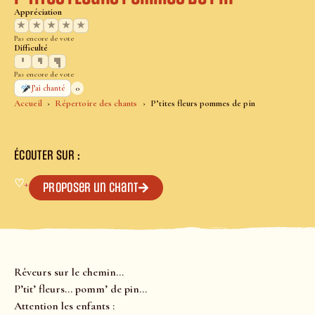
Appréciation
★
★
★
★
★
Pas encore de vote
Difficulté
Pas encore de vote
0
J’ai chanté
Accueil
Répertoire des chants
P’tites fleurs pommes de pin
ÉCOUTER SUR :
♡
+
Proposer un chant
Rêveurs sur le chemin…
P’tit’ fleurs… pomm’ de pin…
Attention les enfants :