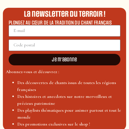
La newsletter du terroir !
PLONGEZ AU CŒUR DE LA TRADITION DU CHANT FRANÇAIS
Je m'abonne
Abonnez-vous et découvrez :
Des découvertes de chants issus de toutes les régions
françaises
Des histoires et anecdotes sur notre merveilleux et
précieux patrimoine
Des playlists thématiques pour animer partout et tout le
monde
Des promotions exclusives sur le shop !