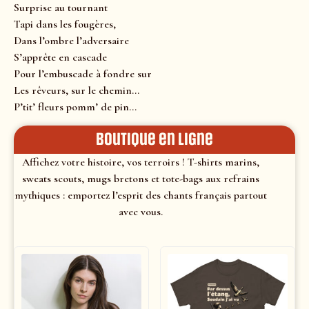
Surprise au tournant
Tapi dans les fougères,
Dans l’ombre l’adversaire
S’apprête en cascade
Pour l’embuscade à fondre sur
Les rêveurs, sur le chemin…
P’tit’ fleurs pomm’ de pin…
Boutique en ligne
Affichez votre histoire, vos terroirs ! T-shirts marins,
sweats scouts, mugs bretons et tote-bags aux refrains
mythiques : emportez l’esprit des chants français partout
avec vous.