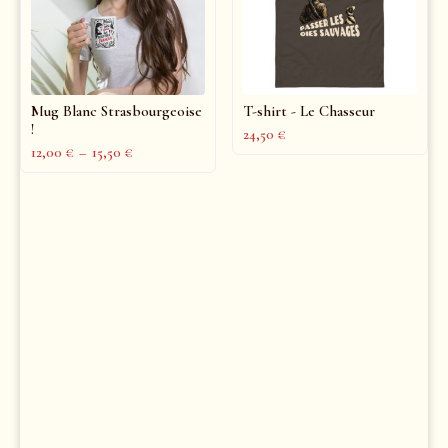
Mug Blanc Strasbourgeoise
T-shirt - Le Chasseur
!
24,50
€
12,00
€
–
15,50
€