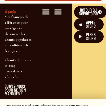
Retour au
répertoire
Site français de
Apple
référence pour
Store
protéger et
découvrir les
plays
store
chants populaires
et traditionnels
français.
Chants de France
© 2025
Tous droits
réservés
SUIVEZ-NOUS
POUR NE RIEN
MANQUER !
Avec votre accord, nous utilisons des traceurs pour mesurer