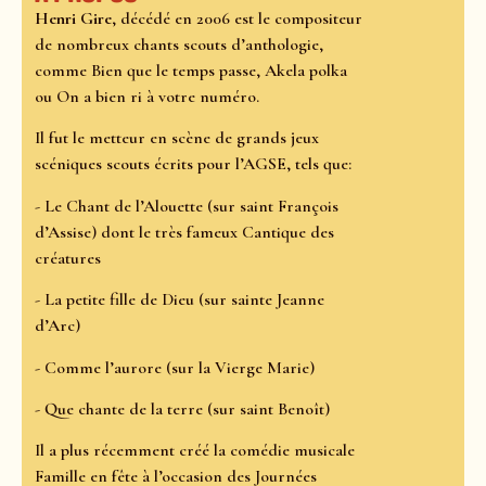
Henri Gire
, décédé en 2006 est le compositeur
de nombreux chants scouts d’anthologie,
comme Bien que le temps passe, Akela polka
ou On a bien ri à votre numéro.
Il fut le metteur en scène de grands jeux
scéniques scouts écrits pour l’AGSE, tels que:
- Le Chant de l’Alouette (sur saint François
d’Assise) dont le très fameux Cantique des
créatures
- La petite fille de Dieu (sur sainte Jeanne
d’Arc)
- Comme l’aurore (sur la Vierge Marie)
- Que chante de la terre (sur saint Benoît)
Il a plus récemment créé la comédie musicale
Famille en fête à l’occasion des Journées