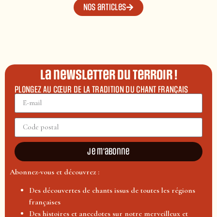
Nos articles
La newsletter du terroir !
PLONGEZ AU CŒUR DE LA TRADITION DU CHANT FRANÇAIS
Je m'abonne
Abonnez-vous et découvrez :
Des découvertes de chants issus de toutes les régions
françaises
Des histoires et anecdotes sur notre merveilleux et