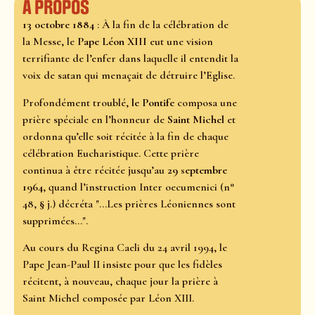
À propos
13 octobre 1884
: À la fin de la célébration de
la Messe, le
Pape Léon XIII
eut une vision
terrifiante de l’enfer dans laquelle il entendit la
voix de satan qui menaçait de détruire l’Eglise.
Profondément troublé,
le Pontife
composa une
prière spéciale en l’honneur de
Saint Michel
et
ordonna qu’elle soit récitée à la fin de chaque
célébration Eucharistique. Cette prière
continua à être récitée jusqu’au
29 septembre
1964
, quand l’instruction Inter oecumenici (n°
48, § j.) décréta "...Les prières Léoniennes sont
supprimées...".
Au cours du Regina Caeli du 24 avril 1994, le
Pape Jean-Paul II insiste pour que les fidèles
récitent, à nouveau, chaque jour la prière à
Saint Michel composée par Léon XIII.