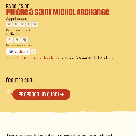
PAROLES DE
Prière à Saint Michel Archange
Appréciation
★
★
★
★
★
Pas encore de vote
Difficulté
Pas encore de vote
0
J’ai chanté
Accueil
Répertoire des chants
Prière à Saint Michel Archange
ÉCOUTER SUR :
♡
+
Proposer un chant
Très glorieux Prince des armées célestes, saint Michel