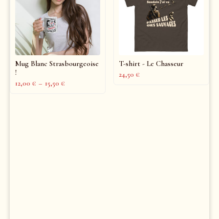
Mug Blanc Strasbourgeoise
T-shirt - Le Chasseur
!
24,50
€
12,00
€
–
15,50
€