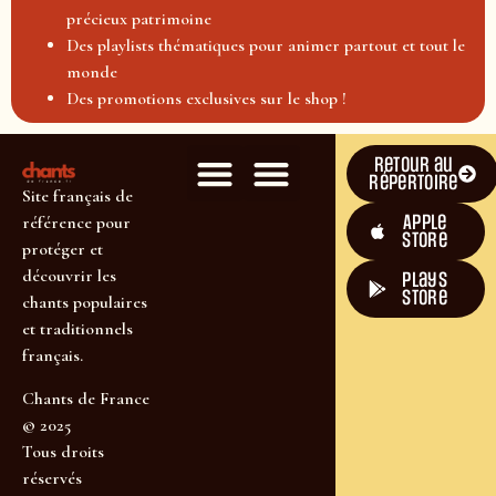
précieux patrimoine
Des playlists thématiques pour animer partout et tout le
monde
Des promotions exclusives sur le shop !
Retour au
répertoire
Site français de
Apple
référence pour
Store
protéger et
découvrir les
plays
store
chants populaires
et traditionnels
français.
Chants de France
© 2025
Tous droits
réservés