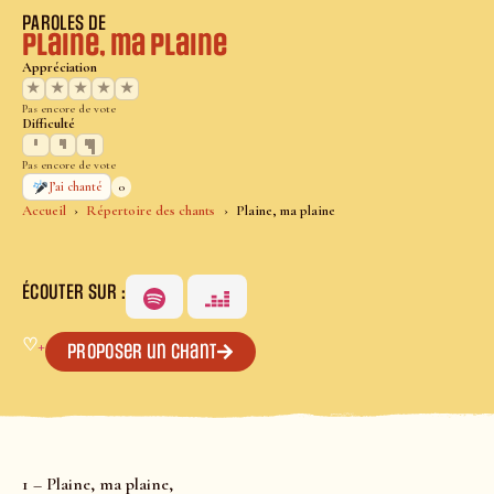
PAROLES DE
Plaine, ma plaine
Appréciation
★
★
★
★
★
Pas encore de vote
Difficulté
Pas encore de vote
0
J’ai chanté
Accueil
Répertoire des chants
Plaine, ma plaine
ÉCOUTER SUR :
♡
+
Proposer un chant
1 – Plaine, ma plaine,