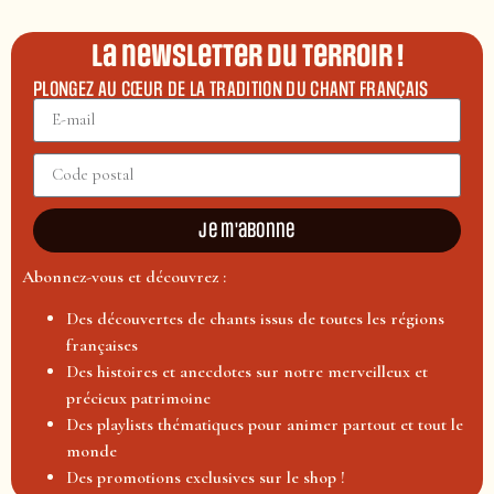
La newsletter du terroir !
PLONGEZ AU CŒUR DE LA TRADITION DU CHANT FRANÇAIS
Je m'abonne
Abonnez-vous et découvrez :
Des découvertes de chants issus de toutes les régions
françaises
Des histoires et anecdotes sur notre merveilleux et
précieux patrimoine
Des playlists thématiques pour animer partout et tout le
monde
Des promotions exclusives sur le shop !