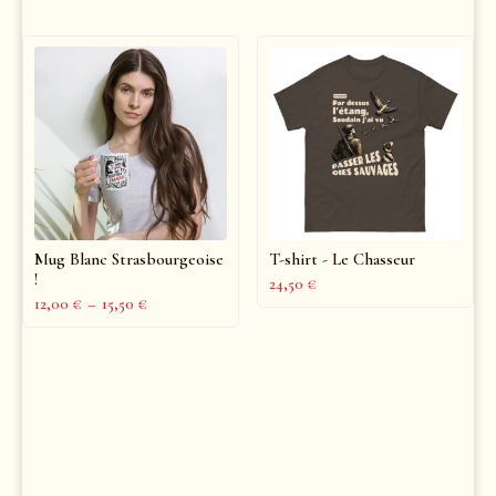
Mug Blanc Strasbourgeoise
T-shirt - Le Chasseur
!
24,50
€
12,00
€
–
15,50
€