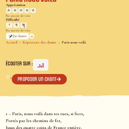
Appréciation
★
★
★
★
★
Pas encore de vote
Difficulté
Pas encore de vote
0
J’ai chanté
Accueil
Répertoire des chants
Paris nous voilà
ÉCOUTER SUR :
♡
+
Proposer un chant
1 – Paris, nous voilà dans tes rues, si fiers,
Portés par les chemins de fer,
Issus des quatre coins de France entière,