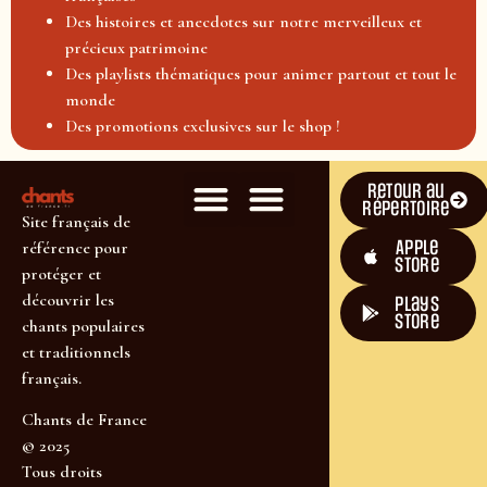
Des histoires et anecdotes sur notre merveilleux et
précieux patrimoine
Des playlists thématiques pour animer partout et tout le
monde
Des promotions exclusives sur le shop !
Retour au
répertoire
Site français de
Apple
référence pour
Store
protéger et
découvrir les
plays
store
chants populaires
et traditionnels
français.
Chants de France
© 2025
Tous droits