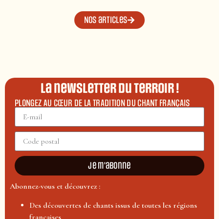
Nos articles
La newsletter du terroir !
PLONGEZ AU CŒUR DE LA TRADITION DU CHANT FRANÇAIS
Je m'abonne
Abonnez-vous et découvrez :
Des découvertes de chants issus de toutes les régions
françaises