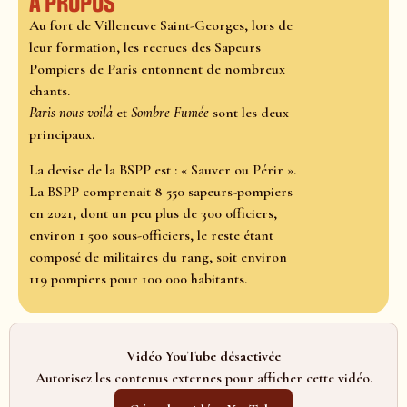
À propos
Au fort de Villeneuve Saint-Georges, lors de
leur formation, les recrues des Sapeurs
Pompiers de Paris entonnent de nombreux
chants.
Paris nous voilà
et
Sombre Fumée
sont les deux
principaux.
La devise de la BSPP est : « Sauver ou Périr ».
La BSPP comprenait 8 550 sapeurs-pompiers
en 2021, dont un peu plus de 300 officiers,
environ 1 500 sous-officiers, le reste étant
composé de militaires du rang, soit environ
119 pompiers pour 100 000 habitants.
Vidéo YouTube désactivée
Autorisez les contenus externes pour afficher cette vidéo.