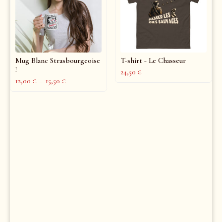
Mug Blanc Strasbourgeoise
T-shirt - Le Chasseur
!
24,50
€
12,00
€
–
15,50
€