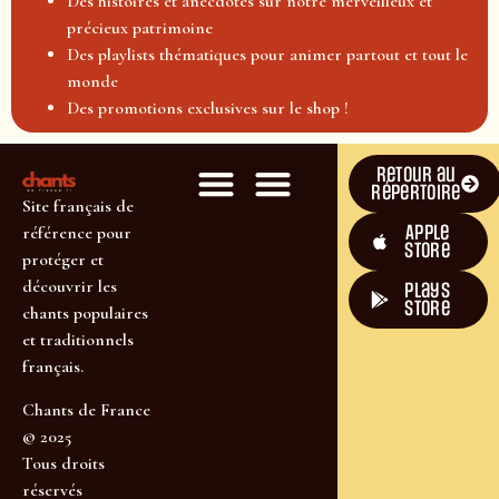
Des histoires et anecdotes sur notre merveilleux et
précieux patrimoine
Des playlists thématiques pour animer partout et tout le
monde
Des promotions exclusives sur le shop !
Retour au
répertoire
Site français de
Apple
référence pour
Store
protéger et
découvrir les
plays
store
chants populaires
et traditionnels
français.
Chants de France
© 2025
Tous droits
réservés