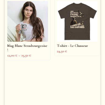
Mug Blanc Strasbourgeoise
T-shirt - Le Chasseur
!
24,50
€
12,00
€
–
15,50
€