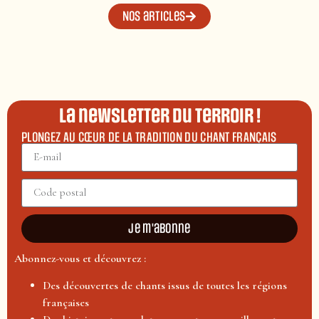
Nos articles
La newsletter du terroir !
PLONGEZ AU CŒUR DE LA TRADITION DU CHANT FRANÇAIS
Je m'abonne
Abonnez-vous et découvrez :
Des découvertes de chants issus de toutes les régions
françaises