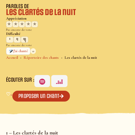
PAROLES DE
Les clartés de la nuit
Appréciation
★
★
★
★
★
Pas encore de vote
Difficulté
Pas encore de vote
0
J’ai chanté
Accueil
Répertoire des chants
Les clartés de la nuit
ÉCOUTER SUR :
♡
+
Proposer un chant
1 – Les clartés de la nuit