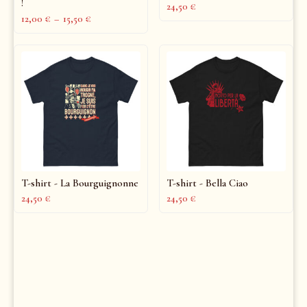
!
24,50
€
12,00
€
–
15,50
€
T-shirt - La Bourguignonne
T-shirt - Bella Ciao
24,50
€
24,50
€