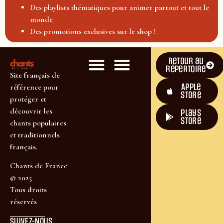
Des playlists thématiques pour animer partout et tout le
monde
Des promotions exclusives sur le shop !
Retour au
répertoire
Site français de
Apple
référence pour
Store
protéger et
découvrir les
plays
store
chants populaires
et traditionnels
français.
Chants de France
© 2025
Tous droits
réservés
SUIVEZ-NOUS