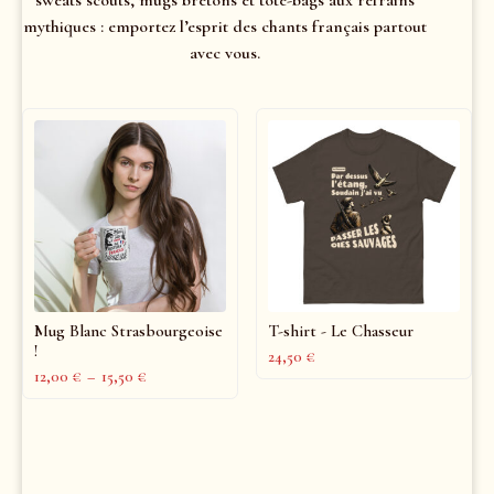
mythiques : emportez l’esprit des chants français partout
avec vous.
Mug Blanc Strasbourgeoise
T-shirt - Le Chasseur
!
24,50
€
12,00
€
–
15,50
€