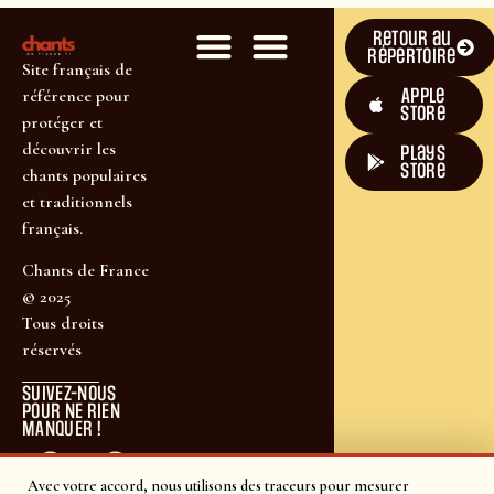
Retour au
répertoire
Site français de
Apple
référence pour
Store
protéger et
découvrir les
plays
store
chants populaires
et traditionnels
français.
Chants de France
© 2025
Tous droits
réservés
SUIVEZ-NOUS
POUR NE RIEN
MANQUER !
Avec votre accord, nous utilisons des traceurs pour mesurer