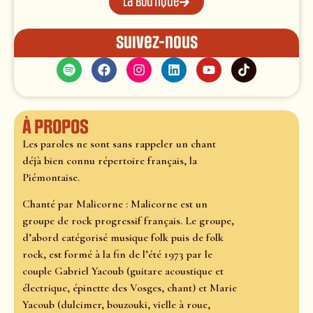
La boutique
Suivez-nous
À propos
Les paroles ne sont sans rappeler un chant
déjà bien connu répertoire français, la
Piémontaise.
Chanté par Malicorne : Malicorne est un
groupe de rock progressif français. Le groupe,
d’abord catégorisé musique folk puis de folk
rock, est formé à la fin de l’été 1973 par le
couple Gabriel Yacoub (guitare acoustique et
électrique, épinette des Vosges, chant) et Marie
Yacoub (dulcimer, bouzouki, vielle à roue,