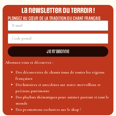
La newsletter du terroir !
PLONGEZ AU CŒUR DE LA TRADITION DU CHANT FRANÇAIS
Je m'abonne
Abonnez-vous et découvrez :
Des découvertes de chants issus de toutes les régions
françaises
Des histoires et anecdotes sur notre merveilleux et
précieux patrimoine
Des playlists thématiques pour animer partout et tout le
monde
Des promotions exclusives sur le shop !