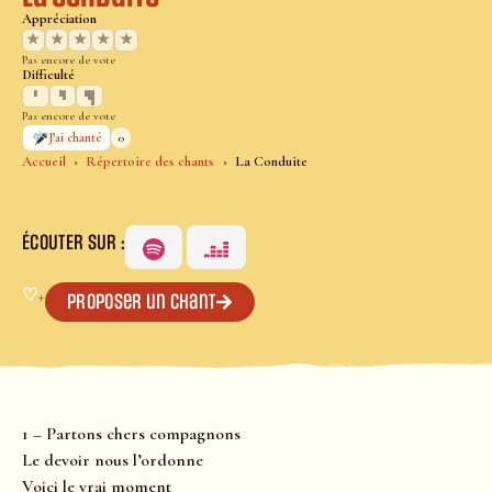
Appréciation
★
★
★
★
★
Pas encore de vote
Difficulté
Pas encore de vote
0
J’ai chanté
Accueil
Répertoire des chants
La Conduite
ÉCOUTER SUR :
♡
+
Proposer un chant
1 – Partons chers compagnons
Le devoir nous l’ordonne
Voici le vrai moment