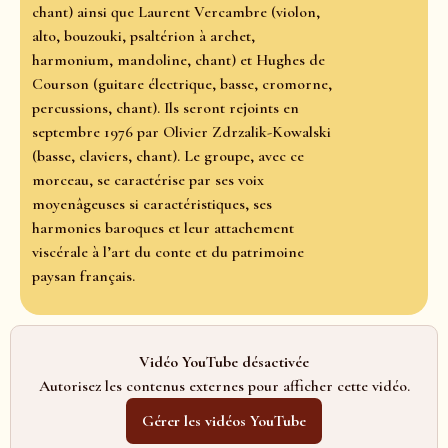
chant) ainsi que Laurent Vercambre (violon,
alto, bouzouki, psaltérion à archet,
harmonium, mandoline, chant) et Hughes de
Courson (guitare électrique, basse, cromorne,
percussions, chant). Ils seront rejoints en
septembre 1976 par Olivier Zdrzalik-Kowalski
(basse, claviers, chant). Le groupe, avec ce
morceau, se caractérise par ses voix
moyenâgeuses si caractéristiques, ses
harmonies baroques et leur attachement
viscérale à l’art du conte et du patrimoine
paysan français.
Vidéo YouTube désactivée
Autorisez les contenus externes pour afficher cette vidéo.
Gérer les vidéos YouTube