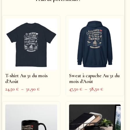
T-shirt Au 31 du mois
Sweat à capuche Au 31 du
d'Août
mois d'Août
24,50
€
–
31,90
€
47,50
€
–
58,50
€