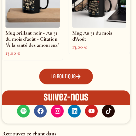
Mug brillant noir - Au 31
Mug Au 31 du mois
du mois d'août - Citation
d'Août
"À la santé des amoureux"
13,00
€
13,00
€
La boutique
Suivez-nous
Retrouvez ce chant dans :