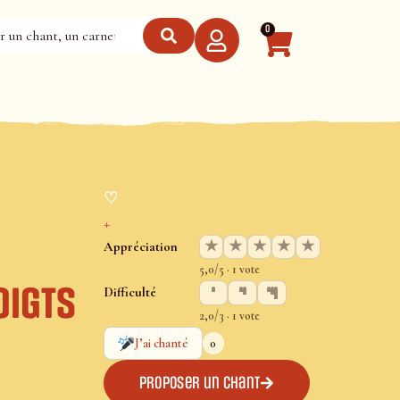
0
♡
+
★
★
★
★
★
Appréciation
5,0/5 · 1 vote
oigts
Difficulté
2,0/3 · 1 vote
0
J’ai chanté
Proposer un chant