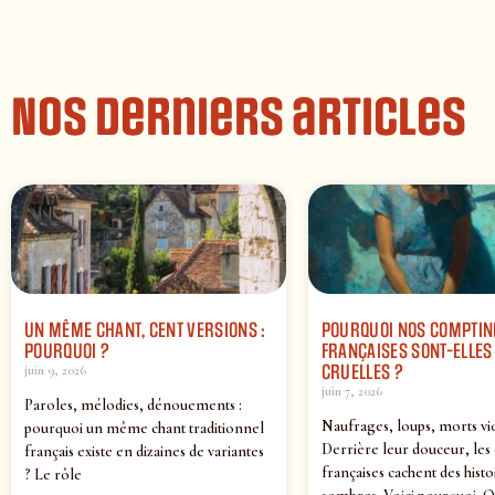
Nos derniers articles
UN MÊME CHANT, CENT VERSIONS :
POURQUOI NOS COMPTIN
POURQUOI ?
FRANÇAISES SONT-ELLES 
CRUELLES ?
juin 9, 2026
juin 7, 2026
Paroles, mélodies, dénouements :
Naufrages, loups, morts vi
pourquoi un même chant traditionnel
Derrière leur douceur, les
français existe en dizaines de variantes
françaises cachent des histo
? Le rôle