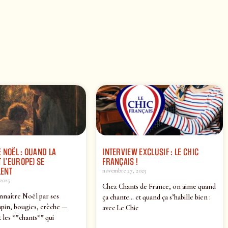
 NOËL : QUAND LA
INTERVIEW EXCLUSIF : LE CHIC
 L’EUROPE) SE
FRANÇAIS !
ENT
novembre 27, 2025
2025
Chez Chants de France, on aime quand
nnaître Noël par ses
ça chante… et quand ça s’habille bien :
pin, bougies, crèche —
avec Le Chic
 les **chants** qui