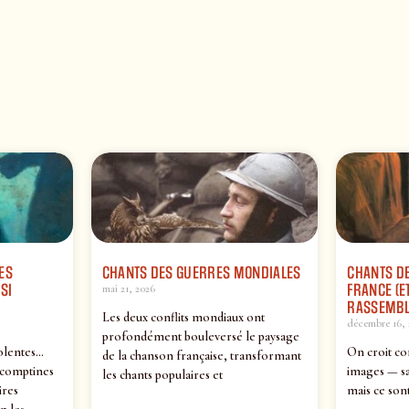
ES
CHANTS DES GUERRES MONDIALES
CHANTS DE
SI
FRANCE (ET
mai 21, 2026
RASSEMBL
Les deux conflits mondiaux ont
décembre 16, 
profondément bouleversé le paysage
olentes…
On croit co
de la chanson française, transformant
 comptines
images — sa
les chants populaires et
ires
mais ce sont