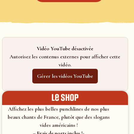
Vidéo YouTube désactivée
Autorisez les contenus externes pour afficher cette
vidéo.
Gérer les vidéos YouTube
le shop
Affichez les plus belles punchlines de nos plus
beaux chants de France, plutôt que des slogans
vides américains !
– Frais de ports inclus !-