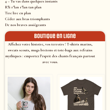
4 – Tu vas dans quelques instants
R’li r’lan r’lan tan plan
Tire lire en plan
Céder aux bras triomphants
De nos braves assiégeants
Boutique en ligne
Affichez votre histoire, vos terroirs ! T-shirts marins,
sweats scouts, mugs bretons et tote-bags aux refrains
mythiques : emportez l’esprit des chants français partout
avec vous.