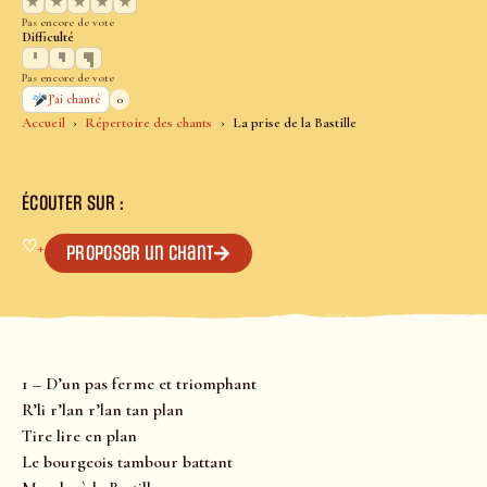
★
★
★
★
★
Pas encore de vote
Difficulté
Pas encore de vote
0
J’ai chanté
Accueil
Répertoire des chants
La prise de la Bastille
ÉCOUTER SUR :
♡
+
Proposer un chant
1 – D’un pas ferme et triomphant
R’li r’lan r’lan tan plan
Tire lire en plan
Le bourgeois tambour battant