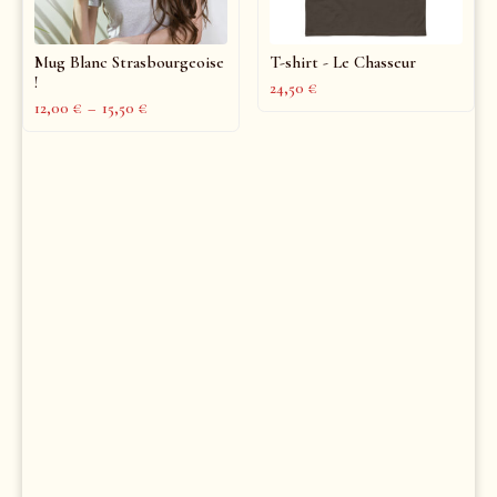
Mug Blanc Strasbourgeoise
T-shirt - Le Chasseur
!
24,50
€
12,00
€
–
15,50
€