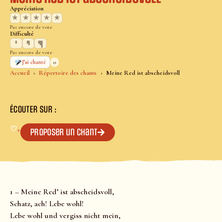
Appréciation
★
★
★
★
★
Pas encore de vote
Difficulté
Pas encore de vote
0
J’ai chanté
Accueil
Répertoire des chants
Meine Red ist abscheidsvoll
ÉCOUTER SUR :
♡
+
Proposer un chant
1 – Meine Red’ ist abscheidsvoll,
Schatz, ach! Lebe wohl!
Lebe wohl und vergiss nicht mein,