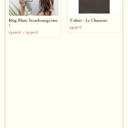
Mug Blanc Strasbourgeoise
T-shirt - Le Chasseur
!
24,50
€
12,00
€
–
15,50
€