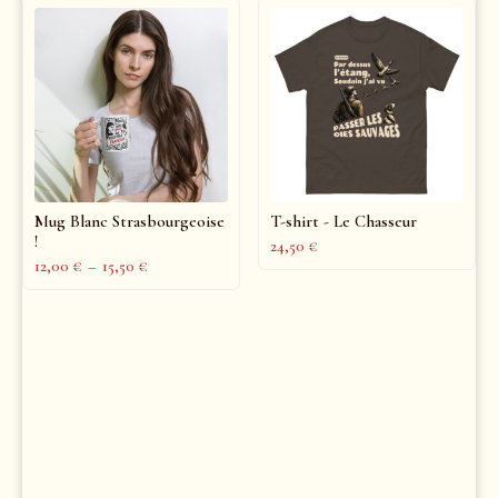
Mug Blanc Strasbourgeoise
T-shirt - Le Chasseur
!
24,50
€
12,00
€
–
15,50
€