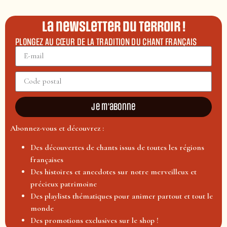
La newsletter du terroir !
PLONGEZ AU CŒUR DE LA TRADITION DU CHANT FRANÇAIS
Je m'abonne
Abonnez-vous et découvrez :
Des découvertes de chants issus de toutes les régions
françaises
Des histoires et anecdotes sur notre merveilleux et
précieux patrimoine
Des playlists thématiques pour animer partout et tout le
monde
Des promotions exclusives sur le shop !