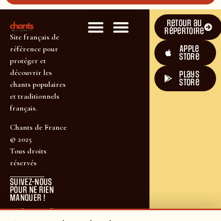
Retour au
répertoire
Site français de
Apple
référence pour
Store
protéger et
découvrir les
plays
store
chants populaires
et traditionnels
français.
Chants de France
© 2025
Tous droits
réservés
SUIVEZ-NOUS
POUR NE RIEN
MANQUER !