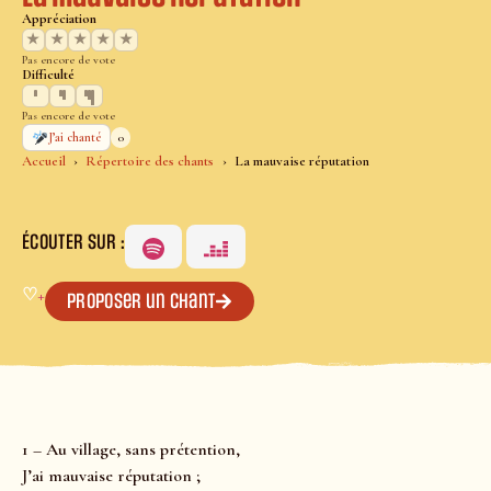
Appréciation
★
★
★
★
★
Pas encore de vote
Difficulté
Pas encore de vote
0
J’ai chanté
Accueil
Répertoire des chants
La mauvaise réputation
ÉCOUTER SUR :
♡
+
Proposer un chant
1 – Au village, sans prétention,
J’ai mauvaise réputation ;