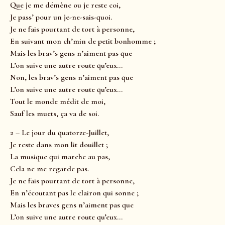
Que je me démène ou je reste coi,
Je pass’ pour un je-ne-sais-quoi.
Je ne fais pourtant de tort à personne,
En suivant mon ch’min de petit bonhomme ;
Mais les brav’s gens n’aiment pas que
L’on suive une autre route qu’eux…
Non, les brav’s gens n’aiment pas que
L’on suive une autre route qu’eux…
Tout le monde médit de moi,
Sauf les muets, ça va de soi.
2 – Le jour du quatorze-Juillet,
Je reste dans mon lit douillet ;
La musique qui marche au pas,
Cela ne me regarde pas.
Je ne fais pourtant de tort à personne,
En n’écoutant pas le clairon qui sonne ;
Mais les braves gens n’aiment pas que
L’on suive une autre route qu’eux…