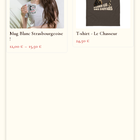
Mug Blanc Strasbourgeoise
T-shirt - Le Chasseur
!
24,50
€
12,00
€
–
15,50
€