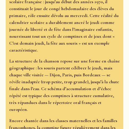
scolaire française : jusqu’au début des années 1970, il
constituait le jour de congé hebdomadaire des élèves du
primaire, rôle ensuite dévolu au mercredi. Cette réalité du
calendrier scolaire a durablement ancré le jeudi comme
journée de liberté et de fête dans l’imaginaire enfantin,
nourrissant tout un cycle de comptines et de jeux dont «
C’est demain jeudi, la fête aux souris » est un exemple
caractéristique.
La structure de la chanson repose sur une forme en chaîne
géographique : les souris partent célébrer le jeudi, mais
chaque ville visitée — Dijon, Paris, puis Bordeaux — se
révèle inadaptée (trop petite, trop grande), jusqu’à la chute
finale dans l’eau. Ce schéma d’accumulation et d’échec
répété est typique des comptines à structure cumulative,
très répandues dans le répertoire oral français et
européen.
Encore chantée dans les classes maternelles et les familles
francophones, la comptine figure régulièrement dans les