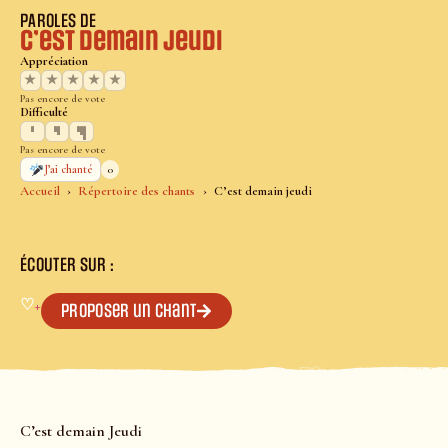
PAROLES DE
C’est demain jeudi
Appréciation
★
★
★
★
★
Pas encore de vote
Difficulté
Pas encore de vote
0
J’ai chanté
Accueil
Répertoire des chants
C’est demain jeudi
ÉCOUTER SUR :
♡
+
Proposer un chant
C’est demain Jeudi