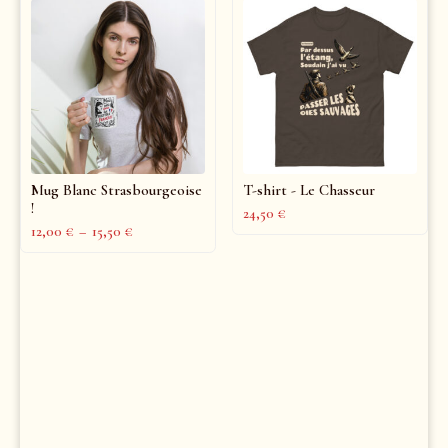
Mug Blanc Strasbourgeoise
T-shirt - Le Chasseur
!
24,50
€
12,00
€
–
15,50
€