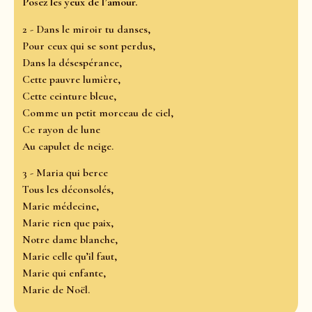
Posez les yeux de l’amour.
2 - Dans le miroir tu danses,
Pour ceux qui se sont perdus,
Dans la désespérance,
Cette pauvre lumière,
Cette ceinture bleue,
Comme un petit morceau de ciel,
Ce rayon de lune
Au capulet de neige.
3 - Maria qui berce
Tous les déconsolés,
Marie médecine,
Marie rien que paix,
Notre dame blanche,
Marie celle qu’il faut,
Marie qui enfante,
Marie de Noël.