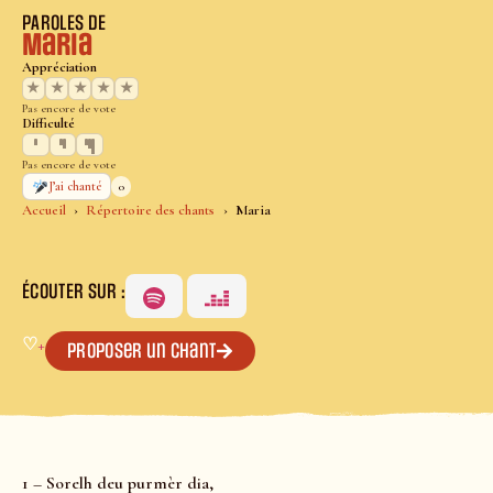
PAROLES DE
Maria
Appréciation
★
★
★
★
★
Pas encore de vote
Difficulté
Pas encore de vote
0
J’ai chanté
Accueil
Répertoire des chants
Maria
ÉCOUTER SUR :
♡
+
Proposer un chant
1 – Sorelh deu purmèr dia,