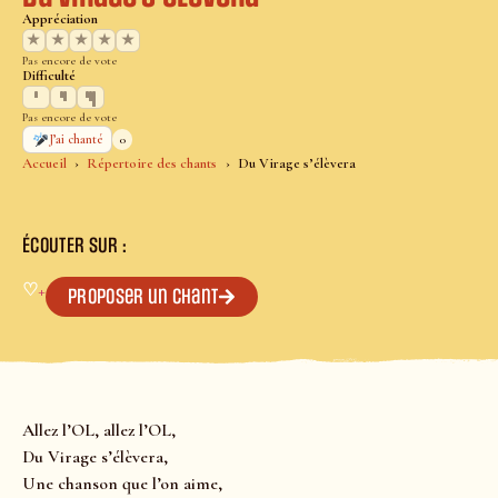
Appréciation
★
★
★
★
★
Pas encore de vote
Difficulté
Pas encore de vote
0
J’ai chanté
Accueil
Répertoire des chants
Du Virage s’élèvera
ÉCOUTER SUR :
♡
+
Proposer un chant
Allez l’OL, allez l’OL,
Du Virage s’élèvera,
Une chanson que l’on aime,