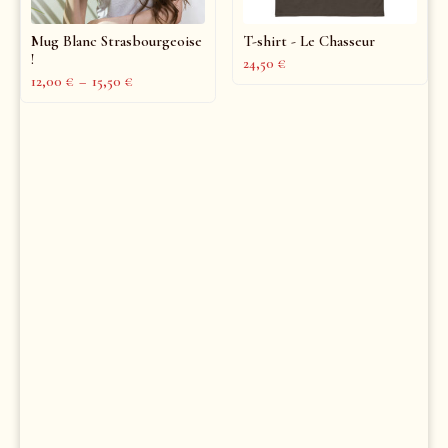
Mug Blanc Strasbourgeoise
T-shirt - Le Chasseur
!
24,50
€
12,00
€
–
15,50
€