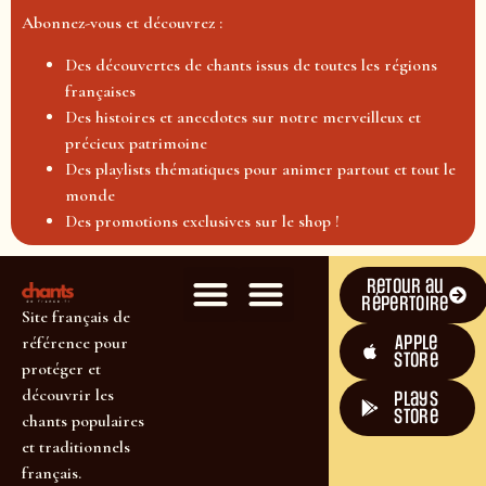
Abonnez-vous et découvrez :
Des découvertes de chants issus de toutes les régions
françaises
Des histoires et anecdotes sur notre merveilleux et
précieux patrimoine
Des playlists thématiques pour animer partout et tout le
monde
Des promotions exclusives sur le shop !
Retour au
répertoire
Site français de
Apple
référence pour
Store
protéger et
découvrir les
plays
store
chants populaires
et traditionnels
français.