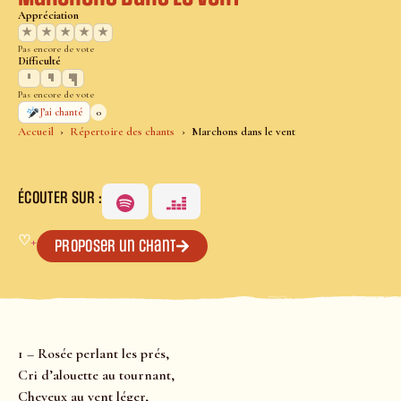
Appréciation
★
★
★
★
★
Pas encore de vote
Difficulté
Pas encore de vote
0
J’ai chanté
Accueil
Répertoire des chants
Marchons dans le vent
ÉCOUTER SUR :
♡
+
Proposer un chant
1 – Rosée perlant les prés,
Cri d’alouette au tournant,
Cheveux au vent léger,