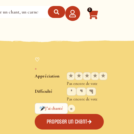
0
♡
+
★
★
★
★
★
Appréciation
Pas encore de vote
Difficulté
Pas encore de vote
0
J’ai chanté
Proposer un chant