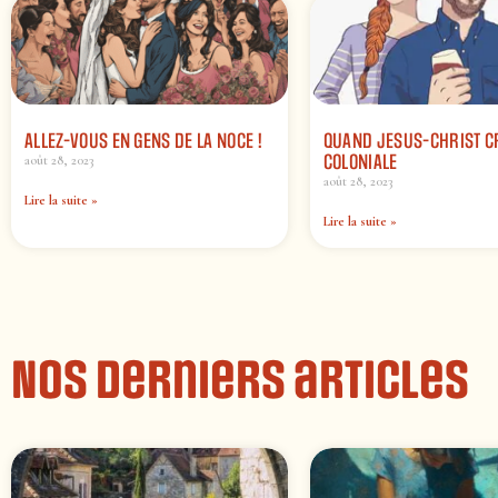
ALLEZ-VOUS EN GENS DE LA NOCE !
QUAND JESUS-CHRIST C
COLONIALE
août 28, 2023
août 28, 2023
Lire la suite »
Lire la suite »
Nos derniers articles