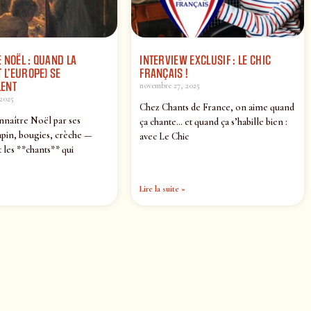
 NOËL : QUAND LA
INTERVIEW EXCLUSIF : LE CHIC
 L’EUROPE) SE
FRANÇAIS !
ENT
novembre 27, 2025
2025
Chez Chants de France, on aime quand
nnaître Noël par ses
ça chante… et quand ça s’habille bien :
pin, bougies, crèche —
avec Le Chic
 les **chants** qui
Lire la suite »