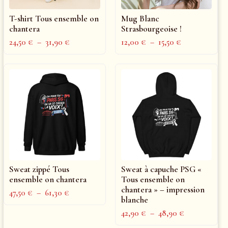
T-shirt Tous ensemble on
Mug Blanc
chantera
Strasbourgeoise !
24,50
€
–
31,90
€
12,00
€
–
15,50
€
Sweat zippé Tous
Sweat à capuche PSG «
ensemble on chantera
Tous ensemble on
chantera » – impression
47,50
€
–
61,30
€
blanche
42,90
€
–
48,90
€