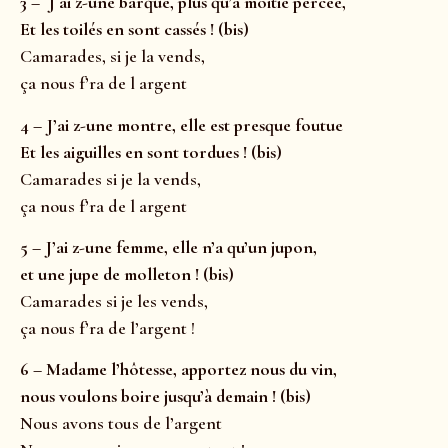
3 – J ai z-une barque, plus qu’à moitié percée,
Et les toilés en sont cassés ! (bis)
Camarades, si je la vends,
ça nous f’ra de l argent
4 – J’ai z-une montre, elle est presque foutue
Et les aiguilles en sont tordues ! (bis)
Camarades si je la vends,
ça nous f’ra de l argent
5 – J’ai z-une femme, elle n’a qu’un jupon,
et une jupe de molleton ! (bis)
Camarades si je les vends,
ça nous f’ra de l’argent !
6 – Madame l’hôtesse, apportez nous du vin,
nous voulons boire jusqu’à demain ! (bis)
Nous avons tous de l’argent