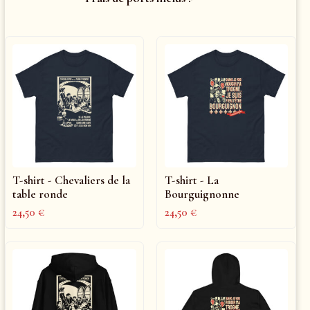
T-shirt - Chevaliers de la
T-shirt - La
table ronde
Bourguignonne
24,50
€
24,50
€