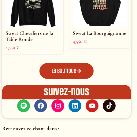
Sweat Chevaliers de la
Sweat La Bourguignonne
Table Ronde
47,50
€
47,50
€
La boutique
Suivez-nous
Retrouvez ce chant dans :