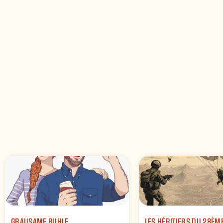
GRAUSAME BUHLE
LES HÉRITIERS DU 28ÈM