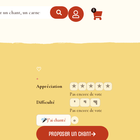
0
♡
+
★
★
★
★
★
Appréciation
Pas encore de vote
Difficulté
Pas encore de vote
0
J’ai chanté
Proposer un chant