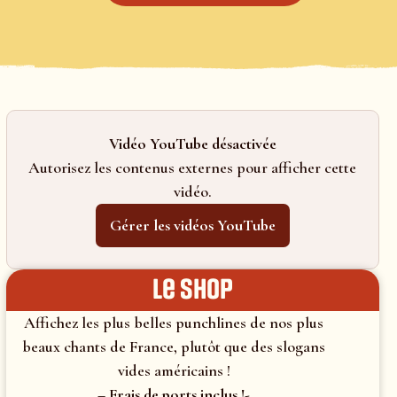
Vidéo YouTube désactivée
Autorisez les contenus externes pour afficher cette
vidéo.
Gérer les vidéos YouTube
le shop
Affichez les plus belles punchlines de nos plus
beaux chants de France, plutôt que des slogans
vides américains !
– Frais de ports inclus !-