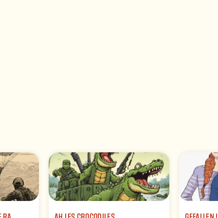
E RA
AH LES CROCODILES
GEFALLEN 