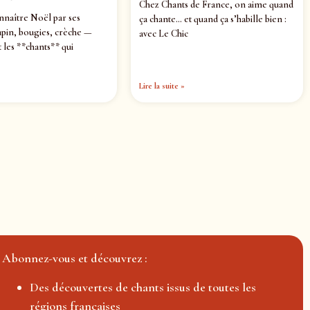
Chez Chants de France, on aime quand
nnaître Noël par ses
ça chante… et quand ça s’habille bien :
pin, bougies, crèche —
avec Le Chic
 les **chants** qui
Lire la suite »
Abonnez-vous et découvrez :
Des découvertes de chants issus de toutes les
régions françaises