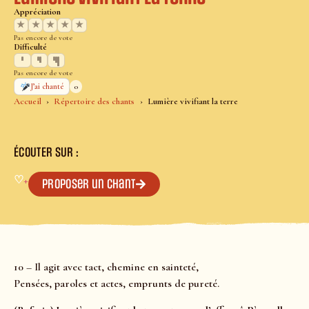
Appréciation
★
★
★
★
★
Pas encore de vote
Difficulté
Pas encore de vote
0
J’ai chanté
Accueil
Répertoire des chants
Lumière vivifiant la terre
ÉCOUTER SUR :
♡
+
Proposer un chant
10 – Il agit avec tact, chemine en sainteté,
Pensées, paroles et actes, emprunts de pureté.