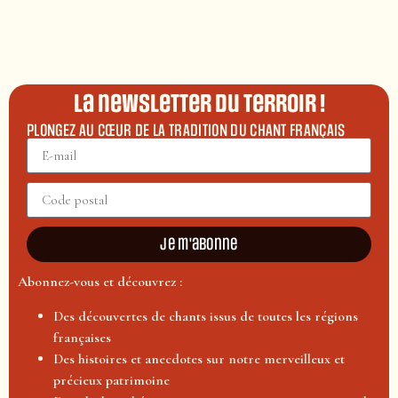
La newsletter du terroir !
PLONGEZ AU CŒUR DE LA TRADITION DU CHANT FRANÇAIS
Je m'abonne
Abonnez-vous et découvrez :
Des découvertes de chants issus de toutes les régions
françaises
Des histoires et anecdotes sur notre merveilleux et
précieux patrimoine