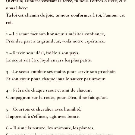
(Refrain) Lumière vivifiant la terre, tu nous l’offres ô Père, elle
nous libère;
Ta loi est chemin de joie, tu nous conformes à toi, l’amour est
roi.
1 – Le scout met son honneur à mériter confiance,
Prendre part à ta grandeur, voilà notre espérance.
2 – Servir son idéal, fidèle à son pays,
Le scout sait être loyal envers les plus petits.
3 – Le scout emploie ses mains pour servir son prochain
Et son cœur pour chaque jour le sauver par amour.
4 – Frère de chaque scout et ami de chacun,
Compagnon sur la route, pour Dieu, il ne fait qu’un.
5 – Courtois et chevalier avec humilité,
Il apprend à s’effacer, agit avec bonté.
6 – Il aime la nature, les animaux, les plantes,