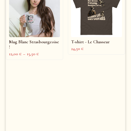
Mug Blanc Strasbourgeoise
T-shirt - Le Chasseur
!
24,50
€
12,00
€
–
15,50
€