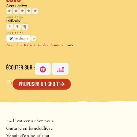
Appréciation
★
★
★
★
★
4,0/5 · 1 vote
Difficulté
2,0/3 · 1 vote
0
J’ai chanté
Accueil
Répertoire des chants
Love
ÉCOUTER SUR :
♡
+
Proposer un chant
1 – Il est venu chez nous
Guitare en bandoulière
Venait d’on ne sait où