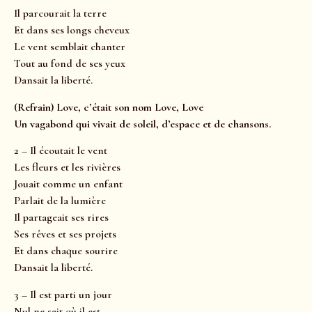
Il parcourait la terre
Et dans ses longs cheveux
Le vent semblait chanter
Tout au fond de ses yeux
Dansait la liberté.
(Refrain) Love, c’était son nom Love, Love
Un vagabond qui vivait de soleil, d’espace et de chansons.
2 – Il écoutait le vent
Les fleurs et les rivières
Jouait comme un enfant
Parlait de la lumière
Il partageait ses rires
Ses rêves et ses projets
Et dans chaque sourire
Dansait la liberté.
3 – Il est parti un jour
Nul ne sait où il est