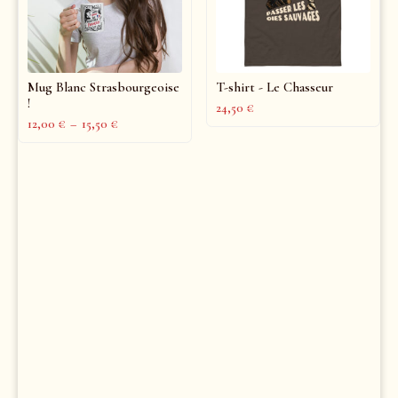
Mug Blanc Strasbourgeoise
T-shirt - Le Chasseur
!
24,50
€
12,00
€
–
15,50
€