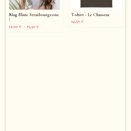
Mug Blanc Strasbourgeoise
T-shirt - Le Chasseur
!
24,50
€
12,00
€
–
15,50
€