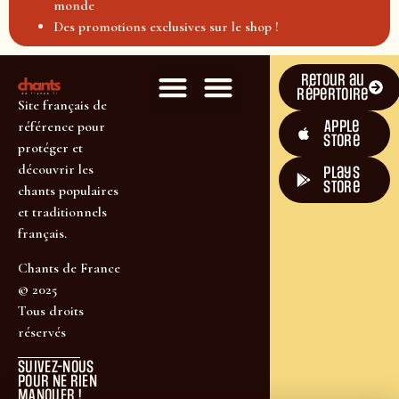
monde
Des promotions exclusives sur le shop !
Retour au
répertoire
Site français de
Apple
référence pour
Store
protéger et
découvrir les
plays
store
chants populaires
et traditionnels
français.
Chants de France
© 2025
Tous droits
réservés
SUIVEZ-NOUS
POUR NE RIEN
MANQUER !