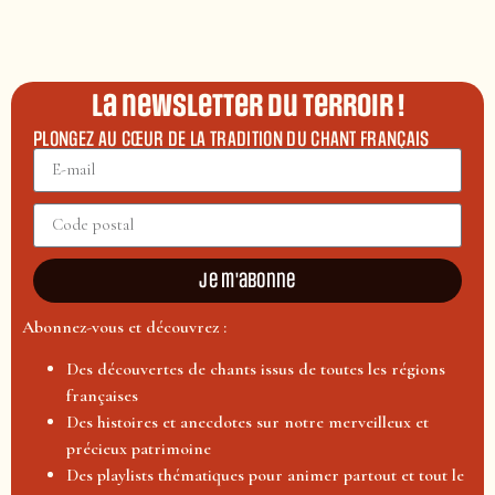
La newsletter du terroir !
PLONGEZ AU CŒUR DE LA TRADITION DU CHANT FRANÇAIS
Je m'abonne
Abonnez-vous et découvrez :
Des découvertes de chants issus de toutes les régions
françaises
Des histoires et anecdotes sur notre merveilleux et
précieux patrimoine
Des playlists thématiques pour animer partout et tout le