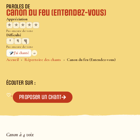
PAROLES DE
Canon du feu (Entendez-vous)
Appréciation
★
★
★
★
★
Pas encore de vote
Difficulté
Pas encore de vote
0
J’ai chanté
Accueil
Répertoire des chants
Canon du feu (Entendez-vous)
ÉCOUTER SUR :
♡
+
Proposer un chant
Canon à 4 voix