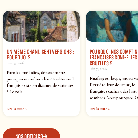
UN MÊME CHANT, CENT VERSIONS :
POURQUOI NOS COMPTIN
POURQUOI ?
FRANÇAISES SONT-ELLES 
CRUELLES ?
juin 9, 2026
juin 7, 2026
Paroles, mélodies, dénouements :
Naufrages, loups, morts vi
pourquoi un même chant traditionnel
Derrière leur douceur, les
français existe en dizaines de variantes
françaises cachent des histo
? Le rôle
sombres. Voici pourquoi. O
Lire la suite »
Lire la suite »
Nos articles