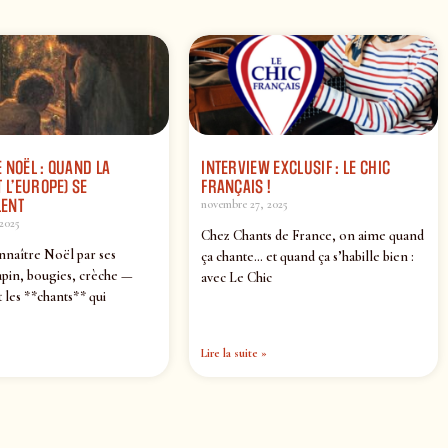
 NOËL : QUAND LA
INTERVIEW EXCLUSIF : LE CHIC
 L’EUROPE) SE
FRANÇAIS !
ENT
novembre 27, 2025
2025
Chez Chants de France, on aime quand
nnaître Noël par ses
ça chante… et quand ça s’habille bien :
pin, bougies, crèche —
avec Le Chic
 les **chants** qui
Lire la suite »