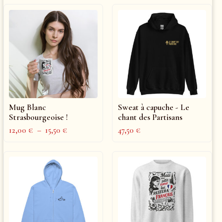
Mug Blanc
Sweat à capuche - Le
Strasbourgeoise !
chant des Partisans
12,00
€
–
15,50
€
47,50
€