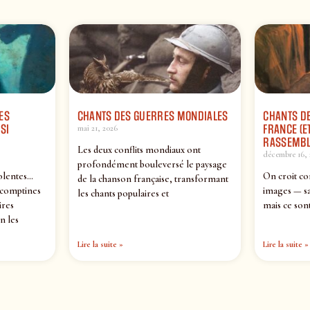
ES
CHANTS DES GUERRES MONDIALES
CHANTS DE
SI
FRANCE (ET
mai 21, 2026
RASSEMBL
Les deux conflits mondiaux ont
décembre 16, 
profondément bouleversé le paysage
olentes…
On croit co
de la chanson française, transformant
 comptines
images — sa
les chants populaires et
ires
mais ce sont
n les
Lire la suite »
Lire la suite »