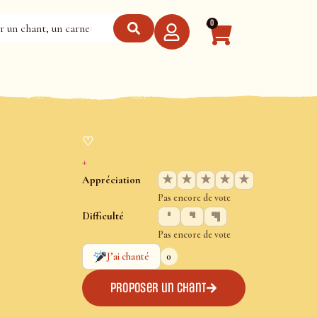
0
♡
+
★
★
★
★
★
Appréciation
Pas encore de vote
Difficulté
Pas encore de vote
0
J’ai chanté
Proposer un chant