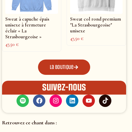
Sweat à capuche épais
Sweat col rond premium
unisexe à fermeture
"La Strasbourgeoise"
éclair « La
unisexe
Strasbourgeoise »
47,50
€
47,50
€
La boutique
Suivez-nous
Retrouvez ce chant dans :