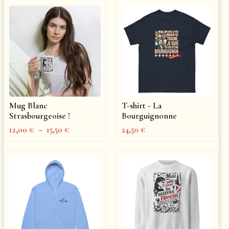
Mug Blanc
T-shirt - La
Strasbourgeoise !
Bourguignonne
12,00
€
–
15,50
€
24,50
€