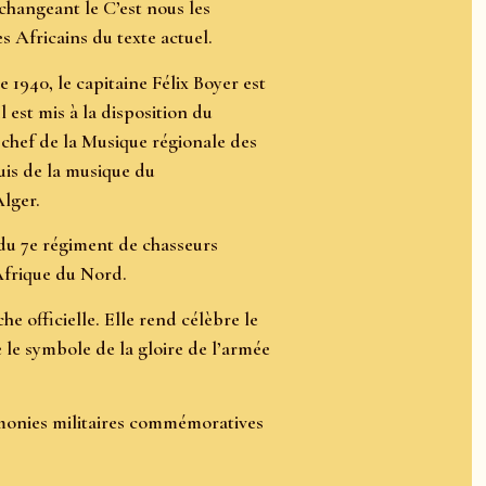
 changeant le C’est nous les
s Africains du texte actuel.
 1940, le capitaine Félix Boyer est
est mis à la disposition du
 chef de la Musique régionale des
uis de la musique du
lger.
du 7e régiment de chasseurs
’Afrique du Nord.
e officielle. Elle rend célèbre le
 le symbole de la gloire de l’armée
rémonies militaires commémoratives