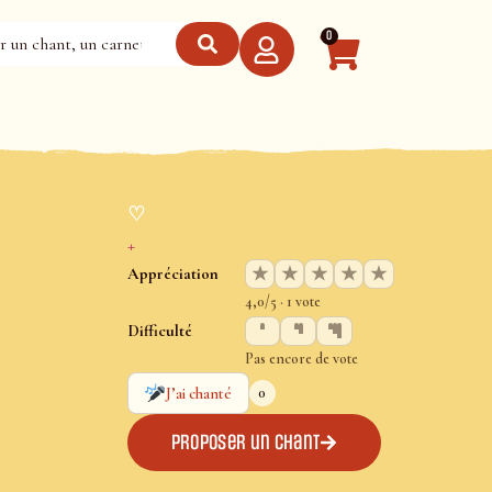
0
♡
+
★
★
★
★
★
Appréciation
4,0/5 · 1 vote
Difficulté
Pas encore de vote
0
J’ai chanté
Proposer un chant