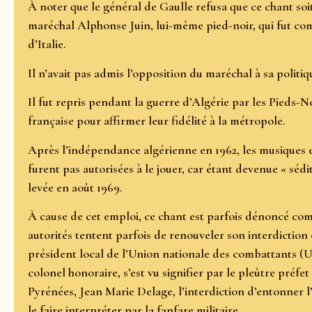
À noter que le général de Gaulle refusa que ce chant soi
maréchal Alphonse Juin, lui-même pied-noir, qui fut c
d’Italie.
Il n’avait pas admis l’opposition du maréchal à sa politiq
Il fut repris pendant la guerre d’Algérie par les Pieds-No
française pour affirmer leur fidélité à la métropole.
Après l’indépendance algérienne en 1962, les musiques et
furent pas autorisées à le jouer, car étant devenue « sédit
levée en août 1969.
À cause de cet emploi, ce chant est parfois dénoncé com
autorités tentent parfois de renouveler son interdicti
président local de l’Union nationale des combattants (
colonel honoraire, s’est vu signifier par le pleûtre pré
Pyrénées, Jean Marie Delage, l’interdiction d’entonner
le faire interpréter par la fanfare militaire.