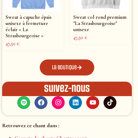
Sweat à capuche épais
Sweat col rond premium
unisexe à fermeture
"La Strasbourgeoise"
éclair « La
unisexe
Strasbourgeoise »
47,50
€
47,50
€
La boutique
Suivez-nous
Retrouvez ce chant dans :
Carnets de chants Chartres 2025