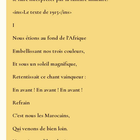
<ins>Le texte de 1915</ins>
I
Nous étions au fond de l’Afrique
Embellissant nos trois couleurs,
Et sous un soleil magnifique,
Retentissait ce chant vainqueur :
En avant ! En avant ! En avant !
Refrain
C’est nous les Marocains,
Qui venons de bien loin.